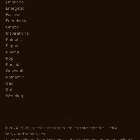
Emotional
Energetic
Festival
Friendship
Ghazal
Inspirational
Patriotic
Peppy
Playful
Pop
Punjabi
Qawwali
Romantic
Sad
Sufi
Wedding
© 2024-2026
LyricsSangrah.com
· Your destination for Hindi &
Bollywood song lyrics.
Lyrics are shared for educational and entertainment purposes only. All