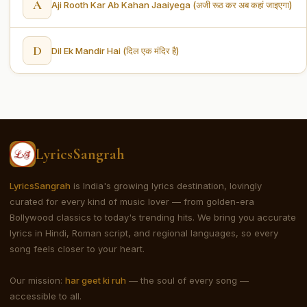
A
Aji Rooth Kar Ab Kahan Jaaiyega (अजी रूठ कर अब कहां जाइएगा)
D
Dil Ek Mandir Hai (दिल एक मंदिर है)
LyricsSangrah
LyricsSangrah
is India's growing lyrics destination, lovingly
curated for every kind of music lover — from golden-era
Bollywood classics to today's trending hits. We bring you accurate
lyrics in Hindi, Roman script, and regional languages, so every
song feels closer to your heart.
Our mission:
har geet ki ruh
— the soul of every song —
accessible to all.