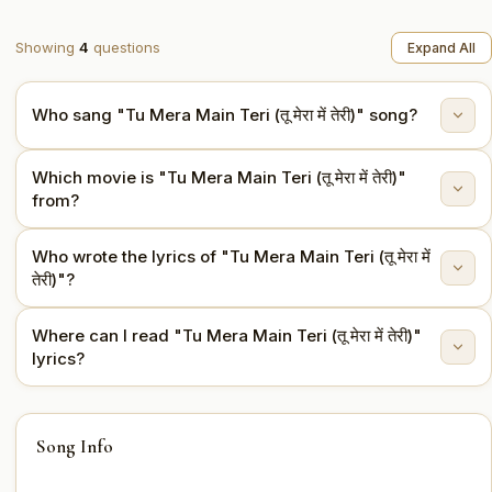
Showing
4
questions
Expand All
Who sang "Tu Mera Main Teri (तू मेरा में तेरी)" song?
Which movie is "Tu Mera Main Teri (तू मेरा में तेरी)"
"Tu Mera Main Teri (तू मेरा में तेरी)" is sung by Asha
from?
Bhosle, Mohammed Rafi.
Who wrote the lyrics of "Tu Mera Main Teri (तू मेरा में
This song is from the movie Pyar Hi Pyar (1969).
तेरी)"?
Where can I read "Tu Mera Main Teri (तू मेरा में तेरी)"
The lyrics are written by Hasrat Jaipuri.
lyrics?
You can read the full lyrics of "Tu Mera Main Teri (तू मेरा
Song Info
में तेरी)" on this page.