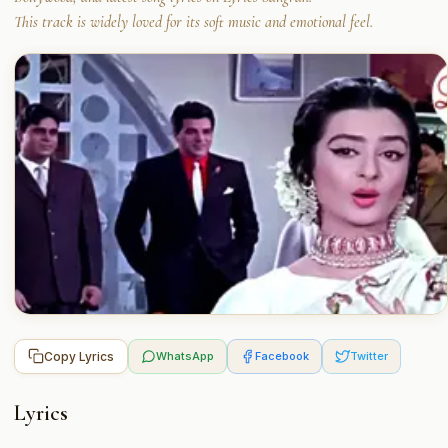
This track is widely loved for its soft music and emotional feel.
Copy Lyrics
WhatsApp
Facebook
Twitter
Lyrics