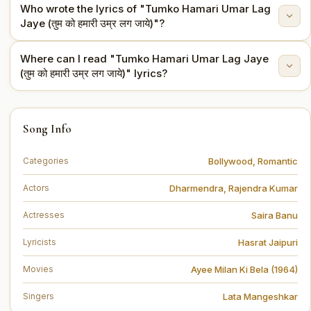
Who wrote the lyrics of "Tumko Hamari Umar Lag
This song is from the movie Ayee Milan Ki Bela (1964).
Jaye (तुम को हमारी उम्र लग जाये)"?
Where can I read "Tumko Hamari Umar Lag Jaye
The lyrics are written by Hasrat Jaipuri.
(तुम को हमारी उम्र लग जाये)" lyrics?
You can read the full lyrics of "Tumko Hamari Umar Lag
Song Info
Jaye (तुम को हमारी उम्र लग जाये)" on this page.
Bollywood
,
Romantic
Categories
Dharmendra
,
Rajendra Kumar
Actors
Saira Banu
Actresses
Hasrat Jaipuri
Lyricists
Ayee Milan Ki Bela (1964)
Movies
Lata Mangeshkar
Singers