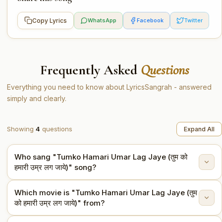
Copy Lyrics
WhatsApp
Facebook
Twitter
Frequently Asked
Questions
Everything you need to know about LyricsSangrah - answered
simply and clearly.
Showing
4
questions
Expand All
Who sang "Tumko Hamari Umar Lag Jaye (तुम को
हमारी उम्र लग जाये)" song?
Which movie is "Tumko Hamari Umar Lag Jaye (तुम
"Tumko Hamari Umar Lag Jaye (तुम को हमारी उम्र लग जाये)"
को हमारी उम्र लग जाये)" from?
is sung by Lata Mangeshkar.