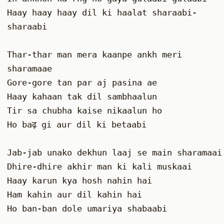
Haay haay haay dil ki haalat sharaabi-
sharaabi 
Thar-thar man mera kaanpe ankh meri 
sharamaae 
Gore-gore tan par aj pasina ae 
Haay kahaan tak dil sambhaalun
Tir sa chubha kaise nikaalun ho 
Ho baढ़ gi aur dil ki betaabi
Jab-jab unako dek
Dhire-dhire akhir man ki kali muskaai 
Haay karun kya hosh nahin hai 
Ham kahin aur dil kahin hai 
Ho ban-ban dole umariya shabaabi