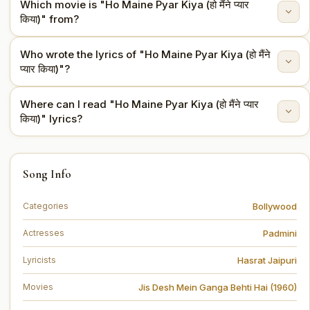
Which movie is "Ho Maine Pyar Kiya (हो मैंने प्यार
"Ho Maine Pyar Kiya (हो मैंने प्यार किया)" is sung by Lata
किया)" from?
Mangeshkar.
Who wrote the lyrics of "Ho Maine Pyar Kiya (हो मैंने
This song is from the movie Jis Desh Mein Ganga Behti
प्यार किया)"?
Hai (1960).
Where can I read "Ho Maine Pyar Kiya (हो मैंने प्यार
The lyrics are written by Hasrat Jaipuri.
किया)" lyrics?
You can read the full lyrics of "Ho Maine Pyar Kiya (हो
Song Info
मैंने प्यार किया)" on this page.
Bollywood
Categories
Padmini
Actresses
Hasrat Jaipuri
Lyricists
Jis Desh Mein Ganga Behti Hai (1960)
Movies