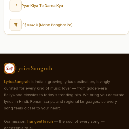
P
Pyar Kiya To Darna Kya
म
मोहे पनघट पे (Mohe Panghat Pe)
LyricsSangrah
LyricsSangrah
is India's growing lyrics destination, lovingly
curated for every kind of music lover — from golden-era
Bollywood classics to today's trending hits. We bring you accurate
lyrics in Hindi, Roman script, and regional languages, so every
song feels closer to your heart.
Our mission:
har geet ki ruh
— the soul of every song —
accessible to all.