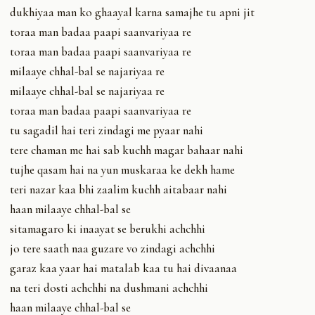
dukhiyaa man ko ghaayal karna samajhe tu apni jit
toraa man badaa paapi saanvariyaa re
toraa man badaa paapi saanvariyaa re
milaaye chhal-bal se najariyaa re
milaaye chhal-bal se najariyaa re
toraa man badaa paapi saanvariyaa re
tu sagadil hai teri zindagi me pyaar nahi
tere chaman me hai sab kuchh magar bahaar nahi
tujhe qasam hai na yun muskaraa ke dekh hame
teri nazar kaa bhi zaalim kuchh aitabaar nahi
haan milaaye chhal-bal se
sitamagaro ki inaayat se berukhi achchhi
jo tere saath naa guzare vo zindagi achchhi
garaz kaa yaar hai matalab kaa tu hai divaanaa
na teri dosti achchhi na dushmani achchhi
haan milaaye chhal-bal se