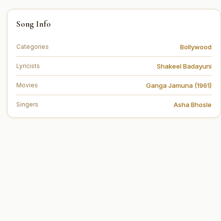
You can read the full lyrics of "Tora Man Bada Paapi
Song Info
Sanwariya Re (तोरा मैं बड़ा पापी सावरिया रे)" on this page.
Bollywood
Categories
Shakeel Badayuni
Lyricists
Ganga Jamuna (1961)
Movies
Asha Bhosle
Singers