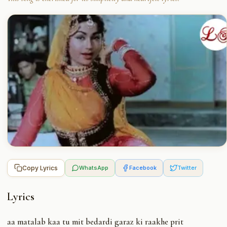
Copy Lyrics
WhatsApp
Facebook
Twitter
Lyrics
aa matalab kaa tu mit bedardi garaz ki raakhe prit