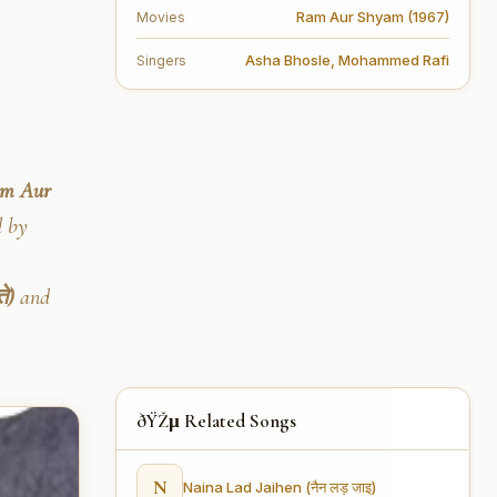
Ram Aur Shyam (1967)
Movies
Asha Bhosle
,
Mohammed Rafi
Singers
Ram Aur
d by
े)
and
ðŸŽµ Related Songs
N
Naina Lad Jaihen (नैन लड़ जाइ)