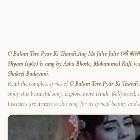
O Balam Tere Pyar Ki Thandi Aag Me Jalte Jalte (ओ बालम 
Shyam (1967) is sung by Asha Bhosle, Mohammed Rafi.
fea
Shakeel Badayuni
.
Read the complete lyrics of
O Balam Tere Pyar Ki Thandi A
enjoy this beautiful song. Explore more Hindi, Bollywood, a
Listeners are drawn to this song for its lyrical beauty and 