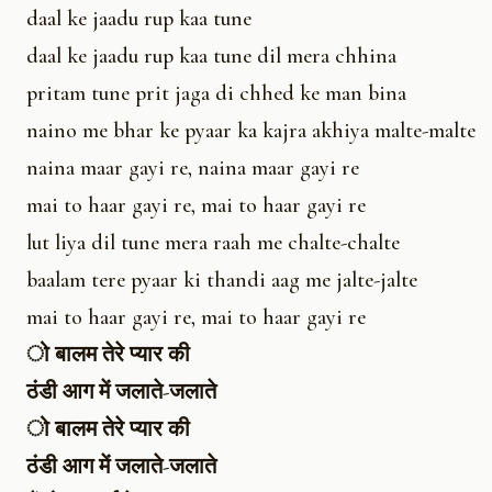
daal ke jaadu rup kaa tune
daal ke jaadu rup kaa tune dil mera chhina
pritam tune prit jaga di chhed ke man bina
naino me bhar ke pyaar ka kajra akhiya malte-malte
naina maar gayi re, naina maar gayi re
mai to haar gayi re, mai to haar gayi re
lut liya dil tune mera raah me chalte-chalte
baalam tere pyaar ki thandi aag me jalte-jalte
mai to haar gayi re, mai to haar gayi re
ो बालम तेरे प्यार की
ठंडी आग में जलाते-जलाते
ो बालम तेरे प्यार की
ठंडी आग में जलाते-जलाते