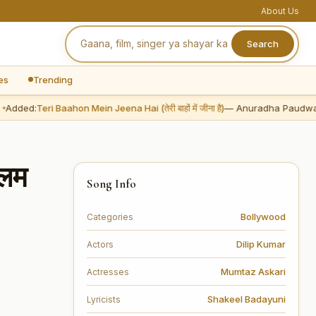
About Us
Search
es
Trending
dded:
Teri Baahon Mein Jeena Hai (तेरी बाहों में जीना है)
— Anuradha Paudwal
ालम
Song Info
Bollywood
Categories
Dilip Kumar
Actors
Mumtaz Askari
Actresses
Shakeel Badayuni
Lyricists