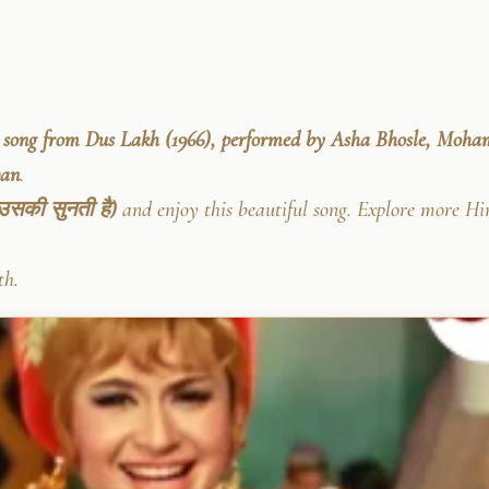
ar song from Dus Lakh (1966), performed by Asha Bhosle, Moh
an
.
 उसकी सुनती है)
and enjoy this beautiful song. Explore more Hi
th.