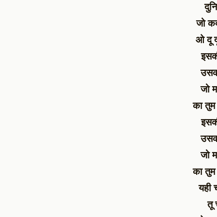
दुन
जो कद
ओ दू 
इसकी
उसकी
जो म
का तुम
इसकी
उसकी
जो म
का तुम
यही 
तू