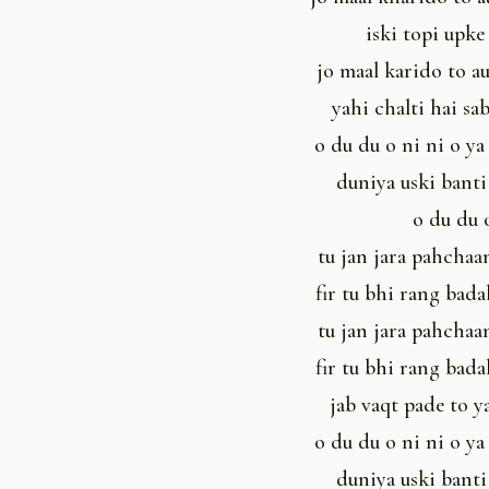
iski topi upke 
jo maal karido to a
yahi chalti hai sa
o du du o ni ni o ya
duniya uski banti
o du du 
tu jan jara pahchaa
fir tu bhi rang bada
tu jan jara pahchaa
fir tu bhi rang bada
jab vaqt pade to y
o du du o ni ni o ya
duniya uski banti