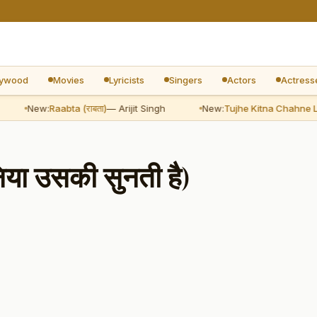
lywood
Movies
Lyricists
Singers
Actors
Actress
New:
Raabta (राबता)
— Arijit Singh
New:
Tujhe Kitna Chahne Lage Hu
िया उसकी सुनती है)