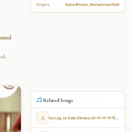
Asha Bhosle
,
Mohammed Rafi
Singers
ammed
ndi,
Related Songs
A
Aa Lag Ja Gale Dilruba (आ लग जा गले दिलरूबा)