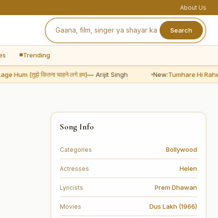
About Us
Search
es
Trending
m (तुझे कितना चाहने लगे हम)
— Arijit Singh
New:
Tumhare Hi Rahenge Hum 
Song Info
Bollywood
Categories
Helen
Actresses
Prem Dhawan
Lyricists
Dus Lakh (1966)
Movies