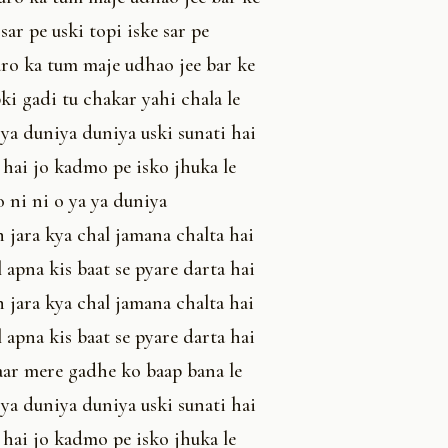
sar pe uski topi iske sar pe
uro ka tum maje udhao jee bar ke
bki gadi tu chakar yahi chala le
 ya duniya duniya uski sunati hai
 hai jo kadmo pe isko jhuka le
o ni ni o ya ya duniya
n jara kya chal jamana chalta hai
l apna kis baat se pyare darta hai
n jara kya chal jamana chalta hai
l apna kis baat se pyare darta hai
aar mere gadhe ko baap bana le
 ya duniya duniya uski sunati hai
 hai jo kadmo pe isko jhuka le