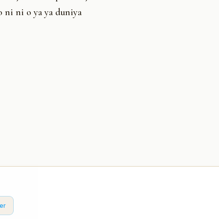
o ni ni o ya ya duniya
er