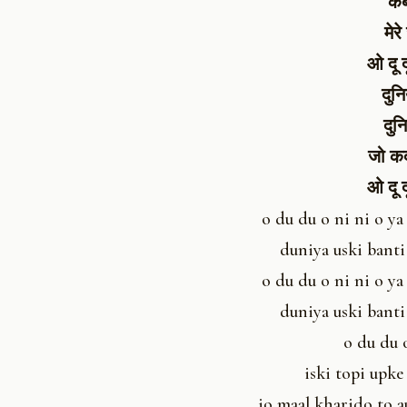
कब 
मेर
ओ दू 
दुन
दुन
जो कद
ओ दू 
o du du o ni ni o ya
duniya uski banti
o du du o ni ni o ya
duniya uski banti
o du du 
iski topi upke 
jo maal kharido to a