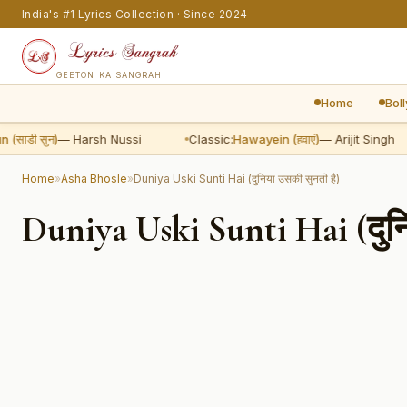
India's #1 Lyrics Collection · Since 2024
GEETON KA SANGRAH
Home
Bol
ाडी सुन)
— Harsh Nussi
Classic:
Hawayein (हवाएं)
— Arijit Singh
Home
»
Asha Bhosle
»
Duniya Uski Sunti Hai (दुनिया उसकी सुनती है)
Duniya Uski Sunti Hai (दुन