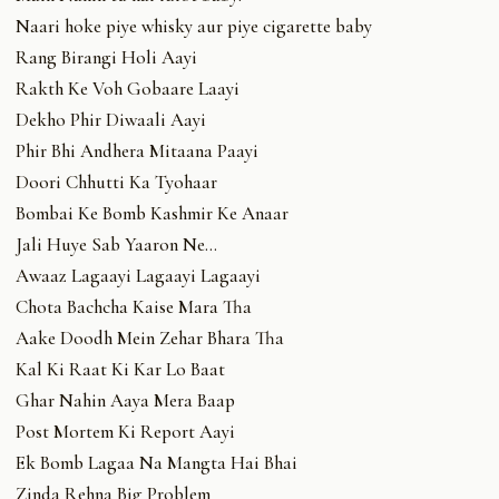
Naari hoke piye whisky aur piye cigarette baby
Rang Birangi Holi Aayi
Rakth Ke Voh Gobaare Laayi
Dekho Phir Diwaali Aayi
Phir Bhi Andhera Mitaana Paayi
Doori Chhutti Ka Tyohaar
Bombai Ke Bomb Kashmir Ke Anaar
Jali Huye Sab Yaaron Ne…
Awaaz Lagaayi Lagaayi Lagaayi
Chota Bachcha Kaise Mara Tha
Aake Doodh Mein Zehar Bhara Tha
Kal Ki Raat Ki Kar Lo Baat
Ghar Nahin Aaya Mera Baap
Post Mortem Ki Report Aayi
Ek Bomb Lagaa Na Mangta Hai Bhai
Zinda Rehna Big Problem