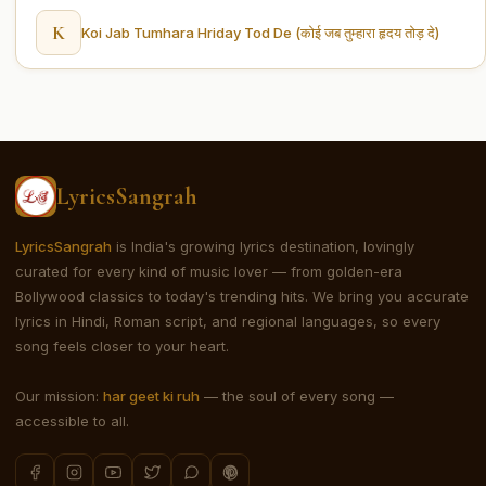
K
Koi Jab Tumhara Hriday Tod De (कोई जब तुम्हारा हृदय तोड़ दे)
LyricsSangrah
LyricsSangrah
is India's growing lyrics destination, lovingly
curated for every kind of music lover — from golden-era
Bollywood classics to today's trending hits. We bring you accurate
lyrics in Hindi, Roman script, and regional languages, so every
song feels closer to your heart.
Our mission:
har geet ki ruh
— the soul of every song —
accessible to all.