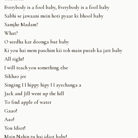
Everybody is a fool baby, Everybody is a fool baby
Sabhi se jawaani mein hoti pyaar ki bhool baby
Samjhe Madam?
What?
O seedha kar doonga but baby
Ki you hai mem paschim kii toh main purab ka jatt baby
All right!
I will teach you something else
Sikhao jee
Singing I I hippy hipy I I ayechanga a
Jack and Jill went up the hill
To find apple of water
Gaao!
Aao!
You Idiot!
Main Nahin tu hai idiot baby!