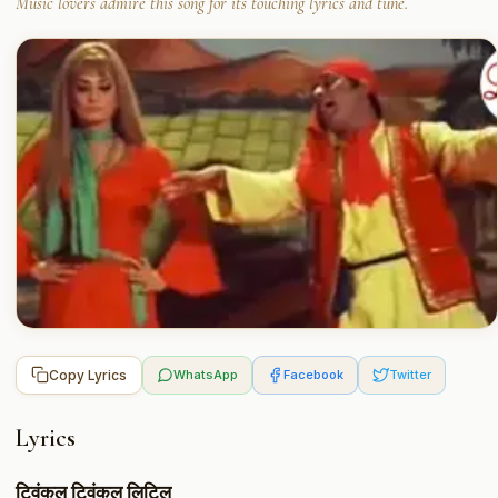
Music lovers admire this song for its touching lyrics and tune.
Copy Lyrics
WhatsApp
Facebook
Twitter
Lyrics
ट्विंकल ट्विंकल लिटिल