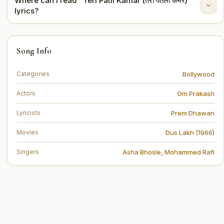
Where can I read "Teri Patli Kamar (तेरी पतली कमर)"
The lyrics are written by Prem Dhawan.
lyrics?
You can read the full lyrics of "Teri Patli Kamar (तेरी पतली
Song Info
कमर)" on this page.
Bollywood
Categories
Om Prakash
Actors
Prem Dhawan
Lyricists
Dus Lakh (1966)
Movies
Asha Bhosle
,
Mohammed Rafi
Singers