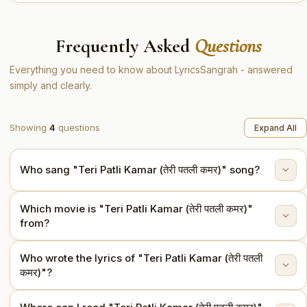
Frequently Asked
Questions
Everything you need to know about LyricsSangrah - answered
simply and clearly.
Showing
4
questions
Expand All
Who sang "Teri Patli Kamar (तेरी पतली कमर)" song?
Which movie is "Teri Patli Kamar (तेरी पतली कमर)"
"Teri Patli Kamar (तेरी पतली कमर)" is sung by Asha
from?
Bhosle, Mohammed Rafi.
Who wrote the lyrics of "Teri Patli Kamar (तेरी पतली
This song is from the movie Dus Lakh (1966).
कमर)"?