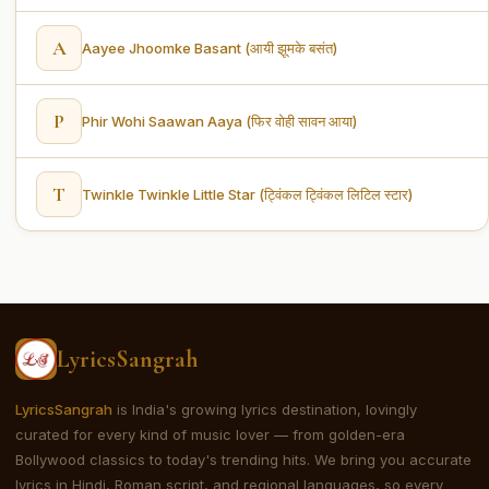
A
Aayee Jhoomke Basant (आयी झूमके बसंत)
P
Phir Wohi Saawan Aaya (फिर वोही सावन आया)
T
Twinkle Twinkle Little Star (ट्विंकल ट्विंकल लिटिल स्टार)
LyricsSangrah
LyricsSangrah
is India's growing lyrics destination, lovingly
curated for every kind of music lover — from golden-era
Bollywood classics to today's trending hits. We bring you accurate
lyrics in Hindi, Roman script, and regional languages, so every