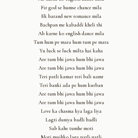
Fir god se humse chance mila
Ek barand new romance mila
Bachpan me kabaddi kheli thi
Ab karne ko english dance mila
Tum hum pe mara hum tum pe mara
Yu luck se luck milta hai kaha
Are tum bhi jawa hum bhi jawa
Are tum bhi jawa hum bhi jawa
Teri patli kamar teri bali uamr
Teri banki ada pe hum kurban
Are tum bhi jawa hum bhi jawa
Are tum bhi jawa hum bhi jawa
Love ka chasma kya laga liya
Lagti duniya badli badli
Sab kahe tumhe moti
Moti mujhko lage patli patli