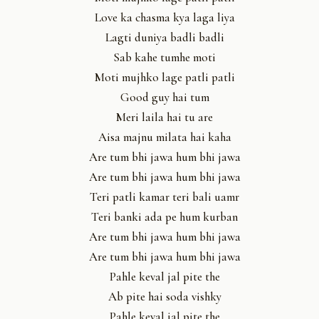
Love ka chasma kya laga liya
Lagti duniya badli badli
Sab kahe tumhe moti
Moti mujhko lage patli patli
Good guy hai tum
Meri laila hai tu are
Aisa majnu milata hai kaha
Are tum bhi jawa hum bhi jawa
Are tum bhi jawa hum bhi jawa
Teri patli kamar teri bali uamr
Teri banki ada pe hum kurban
Are tum bhi jawa hum bhi jawa
Are tum bhi jawa hum bhi jawa
Pahle keval jal pite the
Ab pite hai soda vishky
Pahle keval jal pite the