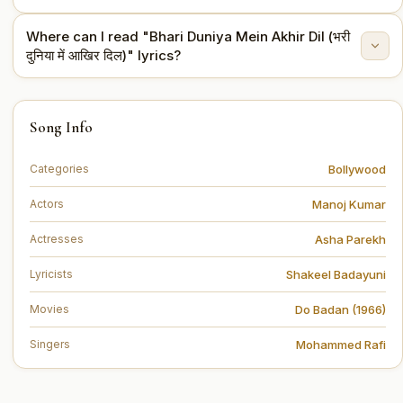
Where can I read "Bhari Duniya Mein Akhir Dil (भरी
The lyrics are written by Shakeel Badayuni.
दुनिया में आखिर दिल)" lyrics?
You can read the full lyrics of "Bhari Duniya Mein Akhir
Song Info
Dil (भरी दुनिया में आखिर दिल)" on this page.
Bollywood
Categories
Manoj Kumar
Actors
Asha Parekh
Actresses
Shakeel Badayuni
Lyricists
Do Badan (1966)
Movies
Mohammed Rafi
Singers