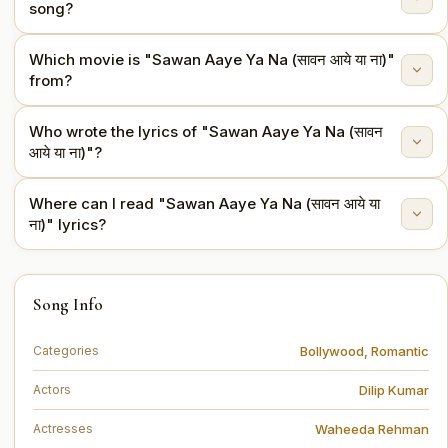
song?
Which movie is "Sawan Aaye Ya Na (सावन आये या ना)"
"Sawan Aaye Ya Na (सावन आये या ना)" is sung by Asha
from?
Bhosle, Mohammed Rafi.
Who wrote the lyrics of "Sawan Aaye Ya Na (सावन
This song is from the movie Dil Diya Dard Liya (1966).
आये या ना)"?
Where can I read "Sawan Aaye Ya Na (सावन आये या
The lyrics are written by Shakeel Badayuni.
ना)" lyrics?
You can read the full lyrics of "Sawan Aaye Ya Na (सावन
Song Info
आये या ना)" on this page.
Bollywood
,
Romantic
Categories
Dilip Kumar
Actors
Waheeda Rehman
Actresses