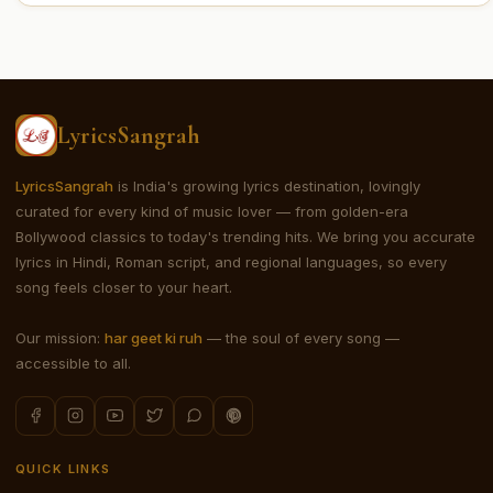
LyricsSangrah
LyricsSangrah
is India's growing lyrics destination, lovingly
curated for every kind of music lover — from golden-era
Bollywood classics to today's trending hits. We bring you accurate
lyrics in Hindi, Roman script, and regional languages, so every
song feels closer to your heart.
Our mission:
har geet ki ruh
— the soul of every song —
accessible to all.
QUICK LINKS