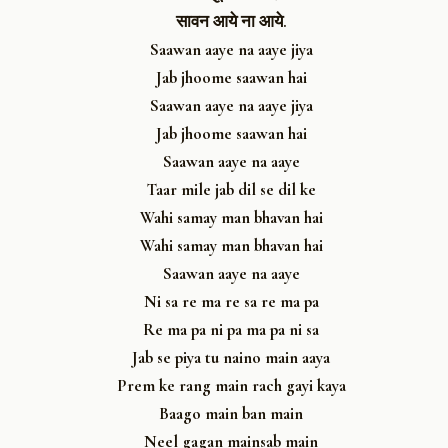
सावन आये ना आये.
Saawan aaye na aaye jiya
Jab jhoome saawan hai
Saawan aaye na aaye jiya
Jab jhoome saawan hai
Saawan aaye na aaye
Taar mile jab dil se dil ke
Wahi samay man bhavan hai
Wahi samay man bhavan hai
Saawan aaye na aaye
Ni sa re ma re sa re ma pa
Re ma pa ni pa ma pa ni sa
Jab se piya tu naino main aaya
Prem ke rang main rach gayi kaya
Baago main ban main
Neel gagan mainsab main