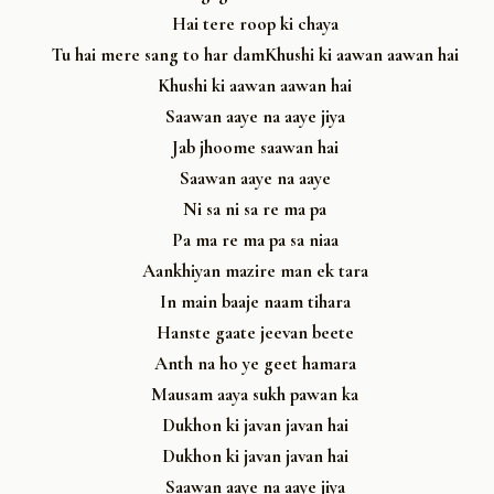
Hai tere roop ki chaya
Tu hai mere sang to har damKhushi ki aawan aawan hai
Khushi ki aawan aawan hai
Saawan aaye na aaye jiya
Jab jhoome saawan hai
Saawan aaye na aaye
Ni sa ni sa re ma pa
Pa ma re ma pa sa niaa
Aankhiyan mazire man ek tara
In main baaje naam tihara
Hanste gaate jeevan beete
Anth na ho ye geet hamara
Mausam aaya sukh pawan ka
Dukhon ki javan javan hai
Dukhon ki javan javan hai
Saawan aaye na aaye jiya