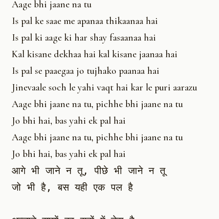
Aage bhi jaane na tu
Is pal ke saae me apanaa thikaanaa hai
Is pal ki aage ki har shay fasaanaa hai
Kal kisane dekhaa hai kal kisane jaanaa hai
Is pal se paaegaa jo tujhako paanaa hai
Jinevaale soch le yahi vaqt hai kar le puri aarazu
Aage bhi jaane na tu, pichhe bhi jaane na tu
Jo bhi hai, bas yahi ek pal hai
Aage bhi jaane na tu, pichhe bhi jaane na tu
Jo bhi hai, bas yahi ek pal hai
आगे भी जाने न तू, पीछे भी जाने न तू

जो भी है, बस यही एक पल है
