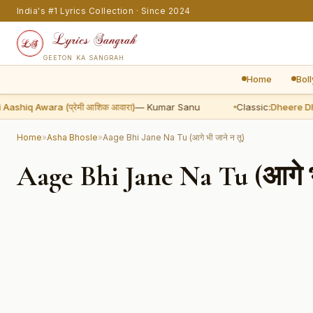
India's #1 Lyrics Collection · Since 2024
GEETON KA SANGRAH
Home
Bol
hiq Awara (प्रेमी आशिक आवारा)
— Kumar Sanu
Classic:
Dheere Dheere 
Home
»
Asha Bhosle
»
Aage Bhi Jane Na Tu (आगे भी जाने न तू)
Aage Bhi Jane Na Tu (आगे भी