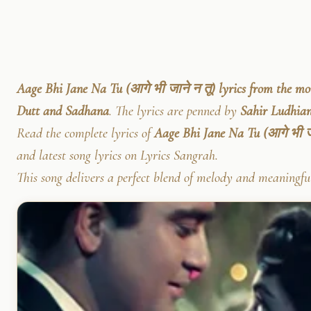
Aage Bhi Jane Na Tu (आगे भी जाने न तू) lyrics from the mo
Dutt and Sadhana
. The lyrics are penned by
Sahir Ludhia
Read the complete lyrics of
Aage Bhi Jane Na Tu (आगे भी जा
and latest song lyrics on Lyrics Sangrah.
This song delivers a perfect blend of melody and meaningful