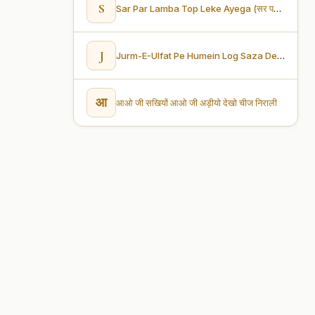
S
Sar Par Lamba Top Leke Ayega (सर पर लम्बा टॉप लेके आयेगा)
J
Jurm-E-Ulfat Pe Humein Log Saza Dete Hain (जुर्म-ए-उल्फ़त पे हमें लोग सज़ा देते हैं)
आ
आओ जी सखियों आओ जी अड़ीयो देखो चीज निराली