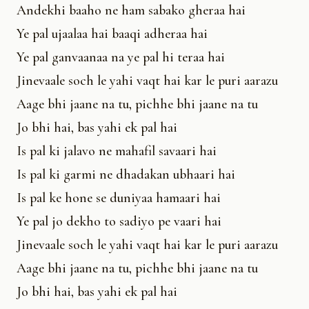
Andekhi baaho ne ham sabako gheraa hai
Ye pal ujaalaa hai baaqi adheraa hai
Ye pal ganvaanaa na ye pal hi teraa hai
Jinevaale soch le yahi vaqt hai kar le puri aarazu
Aage bhi jaane na tu, pichhe bhi jaane na tu
Jo bhi hai, bas yahi ek pal hai
Is pal ki jalavo ne mahafil savaari hai
Is pal ki garmi ne dhadakan ubhaari hai
Is pal ke hone se duniyaa hamaari hai
Ye pal jo dekho to sadiyo pe vaari hai
Jinevaale soch le yahi vaqt hai kar le puri aarazu
Aage bhi jaane na tu, pichhe bhi jaane na tu
Jo bhi hai, bas yahi ek pal hai