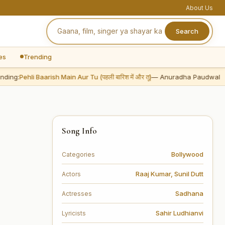
About Us
Search
es
Trending
ng:
Pehli Baarish Main Aur Tu (पहली बारिश में और तू)
— Anuradha Paudwal
Song Info
Bollywood
Categories
Raaj Kumar
,
Sunil Dutt
Actors
Sadhana
Actresses
Sahir Ludhianvi
Lyricists