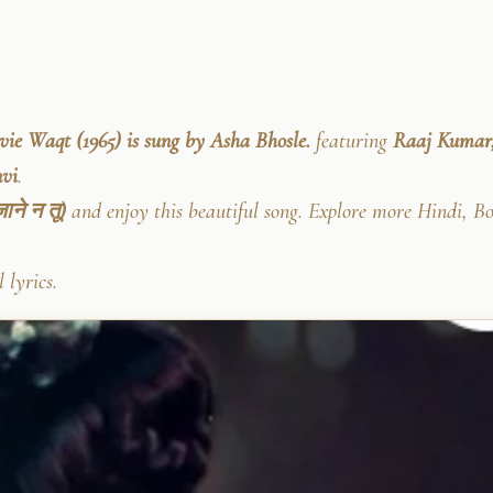
vie Waqt (1965) is sung by Asha Bhosle.
featuring
Raaj Kumar,
nvi
.
ने न तू)
and enjoy this beautiful song. Explore more Hindi, B
 lyrics.