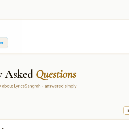
er
y Asked
Questions
 about LyricsSangrah - answered simply