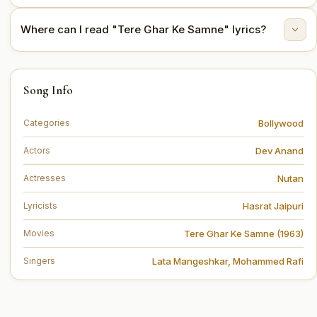
(1963).
The lyrics are written by Hasrat Jaipuri.
Where can I read "Tere Ghar Ke Samne" lyrics?
You can read the full lyrics of "Tere Ghar Ke Samne"
Song Info
on this page.
Bollywood
Categories
Dev Anand
Actors
Nutan
Actresses
Hasrat Jaipuri
Lyricists
Tere Ghar Ke Samne (1963)
Movies
Lata Mangeshkar
,
Mohammed Rafi
Singers