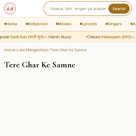
Search
Home
Bollywood
Movies
Lyricists
Singers
A
ular:
Sadi Sun (साडी सुन)
— Harsh Nussi
Classic:
Hawayein (हवाएं)
— A
Home
»
Lata Mangeshkar
»
Tere Ghar Ke Samne
Tere Ghar Ke Samne