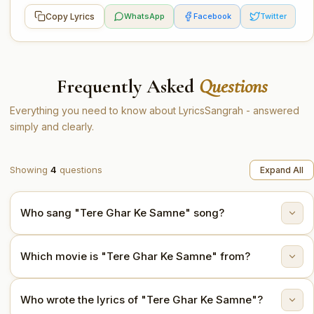
Copy Lyrics
WhatsApp
Facebook
Twitter
Frequently Asked
Questions
Everything you need to know about LyricsSangrah - answered
simply and clearly.
Showing
4
questions
Expand All
Who sang "Tere Ghar Ke Samne" song?
"Tere Ghar Ke Samne" is sung by Lata Mangeshkar,
Which movie is "Tere Ghar Ke Samne" from?
Mohammed Rafi.
This song is from the movie Tere Ghar Ke Samne
Who wrote the lyrics of "Tere Ghar Ke Samne"?