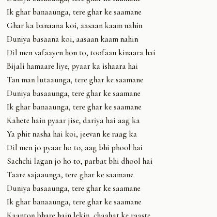
Ik ghar banaaunga, tere ghar ke saamane
Ghar ka banaana koi, aasaan kaam nahin
Duniya basaana koi, aasaan kaam nahin
Dil men vafaayen hon to, toofaan kinaara hai
Bijali hamaare liye, pyaar ka ishaara hai
Tan man lutaaunga, tere ghar ke saamane
Duniya basaaunga, tere ghar ke saamane
Ik ghar banaaunga, tere ghar ke saamane
Kahete hain pyaar jise, dariya hai aag ka
Ya phir nasha hai koi, jeevan ke raag ka
Dil men jo pyaar ho to, aag bhi phool hai
Sachchi lagan jo ho to, parbat bhi dhool hai
Taare sajaaunga, tere ghar ke saamane
Duniya basaaunga, tere ghar ke saamane
Ik ghar banaaunga, tere ghar ke saamane
Kaanton bhare hain lekin, chaahat ke raaste