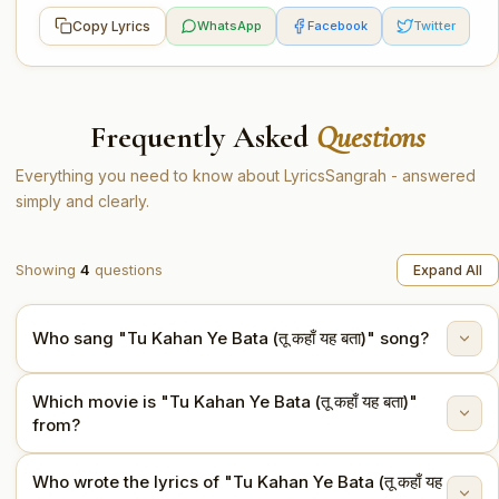
Copy Lyrics
WhatsApp
Facebook
Twitter
Frequently Asked
Questions
Everything you need to know about LyricsSangrah - answered
simply and clearly.
Showing
4
questions
Expand All
Who sang "Tu Kahan Ye Bata (तू कहाँ यह बता)" song?
Which movie is "Tu Kahan Ye Bata (तू कहाँ यह बता)"
"Tu Kahan Ye Bata (तू कहाँ यह बता)" is sung by
from?
Mohammed Rafi.
Who wrote the lyrics of "Tu Kahan Ye Bata (तू कहाँ यह
This song is from the movie Tere Ghar Ke Samne