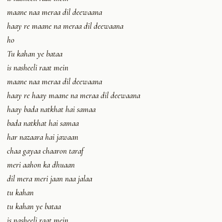
maane naa meraa dil deewaana
haay re maane na meraa dil deewaana
ho
Tu kahan ye bataa
is nasheeli raat mein
maane naa meraa dil deewaana
haay re haay maane na meraa dil deewaana
haay bada natkhat hai samaa
bada natkhat hai samaa
har nazaara hai jawaan
chaa gayaa chaaron taraf
meri aahon ka dhuaan
dil mera meri jaan naa jalaa
tu kahan
tu kahan ye bataa
is nasheeli raat mein