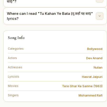
बता)"?
(1963).
Where can I read "Tu Kahan Ye Bata (तू कहाँ यह बता)"
The lyrics are written by Hasrat Jaipuri.
lyrics?
You can read the full lyrics of "Tu Kahan Ye Bata (तू कहाँ
Song Info
यह बता)" on this page.
Bollywood
Categories
Dev Anand
Actors
Nutan
Actresses
Hasrat Jaipuri
Lyricists
Tere Ghar Ke Samne (1963)
Movies
Mohammed Rafi
Singers