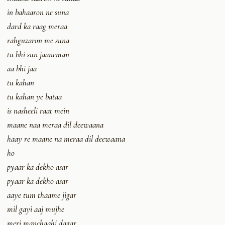
in bahaaron ne suna
dard ka raag meraa
rahguzaron me suna
tu bhi sun jaaneman
aa bhi jaa
tu kahan
tu kahan ye bataa
is nasheeli raat mein
maane naa meraa dil deewaana
haay re maane na meraa dil deewaana
ho
pyaar ka dekho asar
pyaar ka dekho asar
aaye tum thaame jigar
mil gayi aaj mujhe
meri manchaahi dagar