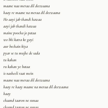
maane naa meraa dil deewaana
haay re maane na meraa dil deewaana
Ho aayi jab thandi hawaa
aayi jab thandi hawaa
maine poocha jo pataa
wo bhi katra ke gayi
aur bechain kiya
pyar se tu mujhe de sada
tu kahan
ru kahan ye bataa
is nasheeli raat mein
maane naa meraa dil deewaana
haay re haay maane na meraa dil deewaana
haay
chaand taaron ne sunaa
chaand taaron ne sunaa