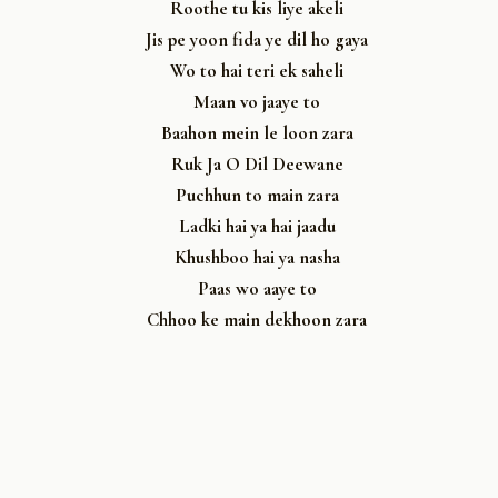
Roothe tu kis liye akeli
Jis pe yoon fida ye dil ho gaya
Wo to hai teri ek saheli
Maan vo jaaye to
Baahon mein le loon zara
Ruk Ja O Dil Deewane
Puchhun to main zara
Ladki hai ya hai jaadu
Khushboo hai ya nasha
Paas wo aaye to
Chhoo ke main dekhoon zara