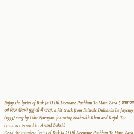
Enjoy the lyrics of Ruk Ja O Dil Deewane Puchhun To Main Zara ( रुक जा
ओ दिल दीवाने पूछूं तो मैं ज़रा), a hit track from Dilwale Dulhania Le Jayenge
(1995) sung by Udit Narayan.
featuring
Shahrukh Khan and Kajol
. The
lyrics are penned by
Anand Bakshi
.
Read the complete lyrics of
Ruk Ja O Dil Deewane Puchhun To Main Zara