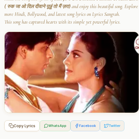
( रुक जा ओ दिल दीवाने पूछूं तो मैं ज़रा)
and enjoy this beautiful song. Explore
more Hindi, Bollywood, and latest song lyrics on Lyrics Sangrah.
This song has captured hearts with its simple yet powerful lyrics.
Copy Lyrics
WhatsApp
Facebook
Twitter