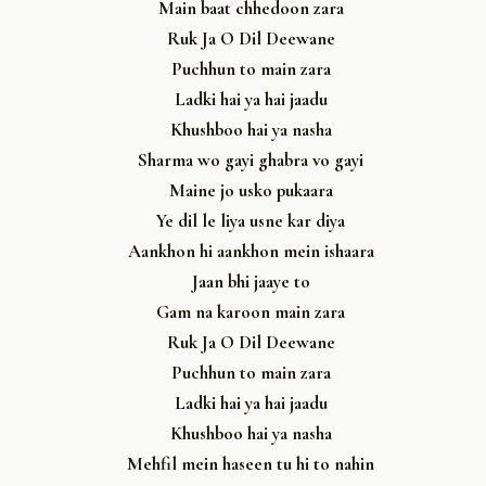
Main baat chhedoon zara
Ruk Ja O Dil Deewane
Puchhun to main zara
Ladki hai ya hai jaadu
Khushboo hai ya nasha
Sharma wo gayi ghabra vo gayi
Maine jo usko pukaara
Ye dil le liya usne kar diya
Aankhon hi aankhon mein ishaara
Jaan bhi jaaye to
Gam na karoon main zara
Ruk Ja O Dil Deewane
Puchhun to main zara
Ladki hai ya hai jaadu
Khushboo hai ya nasha
Mehfil mein haseen tu hi to nahin