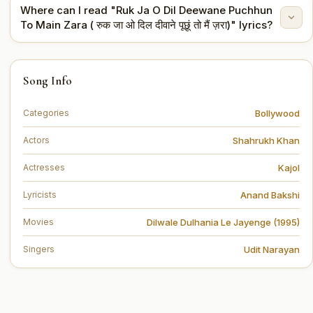
Where can I read "Ruk Ja O Dil Deewane Puchhun
The lyrics are written by Anand Bakshi.
To Main Zara ( रुक जा ओ दिल दीवाने पूछूं तो मैं ज़रा)" lyrics?
You can read the full lyrics of "Ruk Ja O Dil Deewane
Song Info
Puchhun To Main Zara ( रुक जा ओ दिल दीवाने पूछूं तो मैं ज़रा)"
on this page.
Bollywood
Categories
Shahrukh Khan
Actors
Kajol
Actresses
Anand Bakshi
Lyricists
Dilwale Dulhania Le Jayenge (1995)
Movies
Udit Narayan
Singers