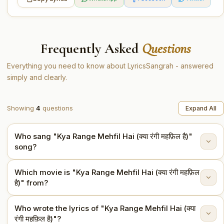
Frequently Asked
Questions
Everything you need to know about LyricsSangrah - answered
simply and clearly.
Showing
4
questions
Expand All
Who sang "Kya Range Mehfil Hai (क्या रंगी महफ़िल है)"
song?
Which movie is "Kya Range Mehfil Hai (क्या रंगी महफ़िल
"Kya Range Mehfil Hai (क्या रंगी महफ़िल है)" is sung by Lata
है)" from?
Mangeshkar.
Who wrote the lyrics of "Kya Range Mehfil Hai (क्या
This song is from the movie Dil Diya Dard Liya (1966).
रंगी महफ़िल है)"?