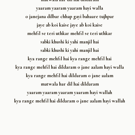
yaaram yaaram yaaram hayi walla
o janejana dilbar chhap gayi bahaare tujhpar
jaye ab koi kaise jaye ab koi kaise
mehfil se teri uthkar mehfil se teri uthkar
sabki khushi ki yahi manjil hai
sabki khushi ki yahi manjil hai
kya range mehfil hai kya range mehfil hai
kya range mehfil hai dildaram o jane aalam hayi walla
kya range mehfil hai dildaram o jane aalam
matwala har dil hai dildaram
yaaram yaaram yaaram yaaram hayi wallah
kya range mehfil hai dildaram o jane aalam hayi wallah