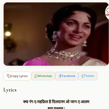
Copy Lyrics
WhatsApp
Facebook
Twitter
Lyrics
क्या रंग-ए-महफ़िल है दिलदारम ओ जान-ए-आलम
हाय वल्लाह !