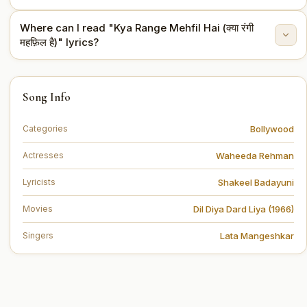
Where can I read "Kya Range Mehfil Hai (क्या रंगी
The lyrics are written by Shakeel Badayuni.
महफ़िल है)" lyrics?
You can read the full lyrics of "Kya Range Mehfil Hai
Song Info
(क्या रंगी महफ़िल है)" on this page.
Bollywood
Categories
Waheeda Rehman
Actresses
Shakeel Badayuni
Lyricists
Dil Diya Dard Liya (1966)
Movies
Lata Mangeshkar
Singers