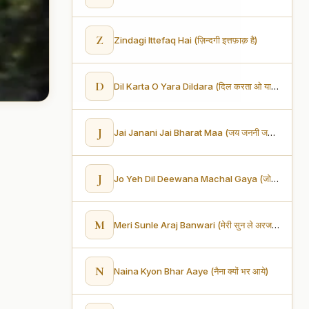
Z
Zindagi Ittefaq Hai (ज़िन्दगी इत्तफ़ाक़ है)
D
Dil Karta O Yara Dildara (दिल करता ओ यारा दिलदारा)
J
Jai Janani Jai Bharat Maa (जय जननी जय भारत माँ)
J
Jo Yeh Dil Deewana Machal Gaya (जो यह दिल दीवाना मचल गया)
M
Meri Sunle Araj Banwari (मेरी सुन ले अरज बनवारी)
N
Naina Kyon Bhar Aaye (नैना क्यों भर आये)