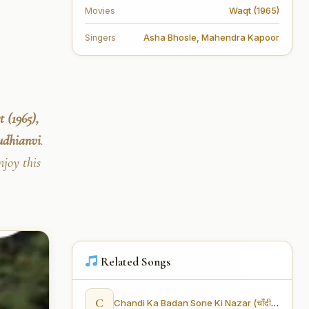
Waqt (1965)
Movies
Asha Bhosle
,
Mahendra Kapoor
Singers
 (1965),
udhianvi
.
joy this
Related Songs
C
Chandi Ka Badan Sone Ki Nazar (चाँदी का बदन सोने की नज़र)