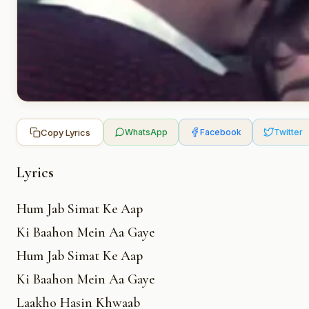
Copy Lyrics
WhatsApp
Facebook
Twitter
Lyrics
Hum Jab Simat Ke Aap
Ki Baahon Mein Aa Gaye
Hum Jab Simat Ke Aap
Ki Baahon Mein Aa Gaye
Laakho Hasin Khwaab