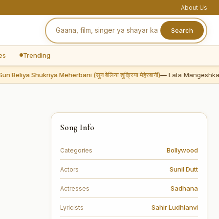
About Us
Search
es
Trending
Beliya Shukriya Meherbani (सुन बेलिया शुक्रिया मेहेरबानी)
— Lata Mangeshkar
Song Info
Bollywood
Categories
Sunil Dutt
Actors
Sadhana
Actresses
Sahir Ludhianvi
Lyricists