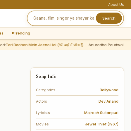
About Us
Search
es
Trending
Teri Baahon Mein Jeena Hai (तेरी बाहों में जीना है)
— Anuradha Paudwal
Song Info
Bollywood
Categories
Dev Anand
Actors
Majrooh Sultanpuri
Lyricists
Jewel Thief (1967)
Movies