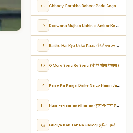
C
Chhaayi Barakha Bahaar Pade Angana Phuhaar (छाई बरखा बहार पड़े अंगना फुहार)
D
Deewana Mujhsa Nahin Is Ambar Ke Neeche (दीवाना मुझसा नहीं इस अम्बर के नीचे)
B
Baithe Hai Kya Uske Paas (बैठे हैं क्या उसके पास)
O
O Mere Sona Re Sona (ओ मेरे सोना रे सोना )
P
Paise Ka Kaajal Daike Na Lo Hamri Jaan (पैसे का काजल देके ना लो हमारी जान)
H
Husn-e-jaanaa idhar aa (हुस्न-ए-जाना इधर आ)
G
Gudiya Kab Tak Na Hasogi (गुडिया हमसे रूठी रहोगी कब तक)