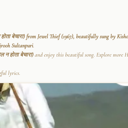
होता बेचारा) from Jewel Thief (1967), beautifully sung by Kish
rooh Sultanpuri
.
ल न होता बेचारा)
and enjoy this beautiful song. Explore more H
ul lyrics.