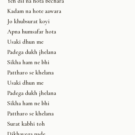
Yeh dil na hota bechara
Kadam na hote aawara
Jo khubsurat koyi
Apna humsafar hota
Usaki dhun me
Padega dukh jhelana
Sikha ham ne bhi
Pattharo se khelana
Usaki dhun me
Padega dukh jhelana
Sikha ham ne bhi
Pattharo se khelana
Surat kabhi toh
Dikhayega pade