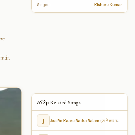
Kishore Kumar
Singers
ore
indi,
ðŸŽµ Related Songs
J
Jaa Re Kaare Badra Balam (जा रे कारे बद्र बलम)