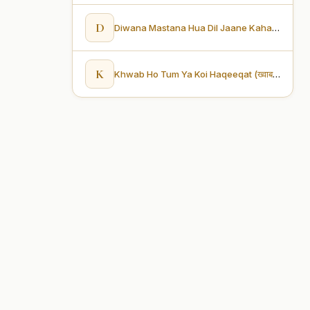
D
Diwana Mastana Hua Dil Jaane Kahaan Hoke Bahaar Aai (दीवाना मस्ताना हुआ दिल, जाने कहाँ होके बहार आई)
K
Khwab Ho Tum Ya Koi Haqeeqat (ख्वाब हो तुम या कोई हकीकत)