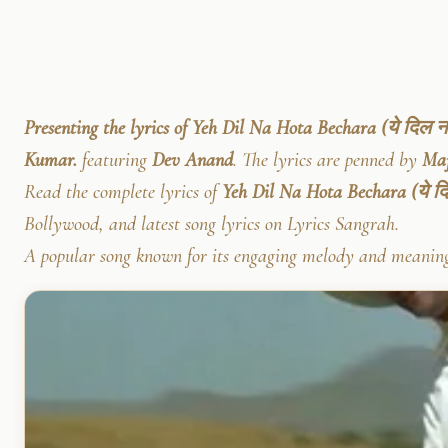
Presenting the lyrics of Yeh Dil Na Hota Bechara (ये दिल न 
Kumar.
featuring
Dev Anand
. The lyrics are penned by
Maj
Read the complete lyrics of
Yeh Dil Na Hota Bechara (ये दि
Bollywood, and latest song lyrics on Lyrics Sangrah.
A popular song known for its engaging melody and meaningf