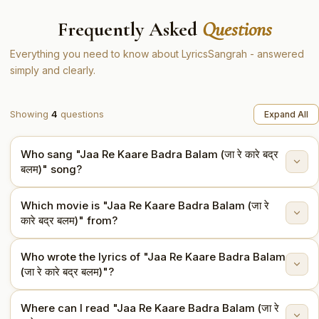
Frequently Asked
Questions
Everything you need to know about LyricsSangrah - answered
simply and clearly.
Showing
4
questions
Expand All
Who sang "Jaa Re Kaare Badra Balam (जा रे कारे बद्र
बलम)" song?
Which movie is "Jaa Re Kaare Badra Balam (जा रे
"Jaa Re Kaare Badra Balam (जा रे कारे बद्र बलम)" is sung
कारे बद्र बलम)" from?
by Lata Mangeshkar.
Who wrote the lyrics of "Jaa Re Kaare Badra Balam
This song is from the movie Dharti Kahe Pukar Ke
(जा रे कारे बद्र बलम)"?
(1969).
Where can I read "Jaa Re Kaare Badra Balam (जा रे
The lyrics are written by Majrooh Sultanpuri.