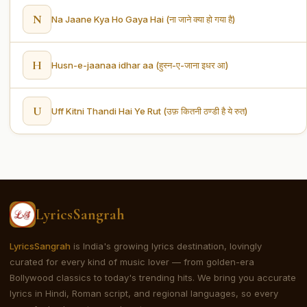
N
Na Jaane Kya Ho Gaya Hai (ना जाने क्या हो गया है)
H
Husn-e-jaanaa idhar aa (हुस्न-ए-जाना इधर आ)
U
Uff Kitni Thandi Hai Ye Rut (उफ़ कितनी ठण्डी है ये रुत)
LyricsSangrah
LyricsSangrah
is India's growing lyrics destination, lovingly
curated for every kind of music lover — from golden-era
Bollywood classics to today's trending hits. We bring you accurate
lyrics in Hindi, Roman script, and regional languages, so every