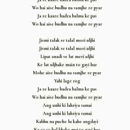
Wo hai aise budhu na samjhe re pyar
Ja re kaare badra balma ke pas
Wo hai aise budhu na samjhe re pyar
Jismi talak se talal mori uljhi
Jismi talak se talal mori uljhi
Lipat anadi se lat meri uljhi
Ke lat uljhake main to gayi har
Mohe aise budhu na samjhe re pyar
Yahi lage rog
Ja re kaare badra balma ke pas
Wo hai aise budhu na samjhe re pyar
Ang unhi ki lahriya samai
Ang unhi ki lahriya samai
Kabhu na puche lu kahe angdayi
Ke so so bal khake mai to gayi har