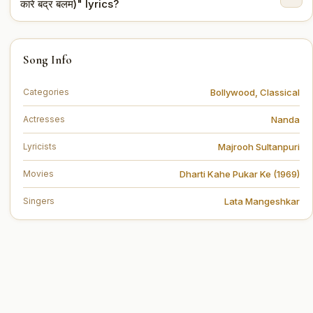
कारे बद्र बलम)" lyrics?
You can read the full lyrics of "Jaa Re Kaare Badra
Song Info
Balam (जा रे कारे बद्र बलम)" on this page.
Bollywood
,
Classical
Categories
Nanda
Actresses
Majrooh Sultanpuri
Lyricists
Dharti Kahe Pukar Ke (1969)
Movies
Lata Mangeshkar
Singers