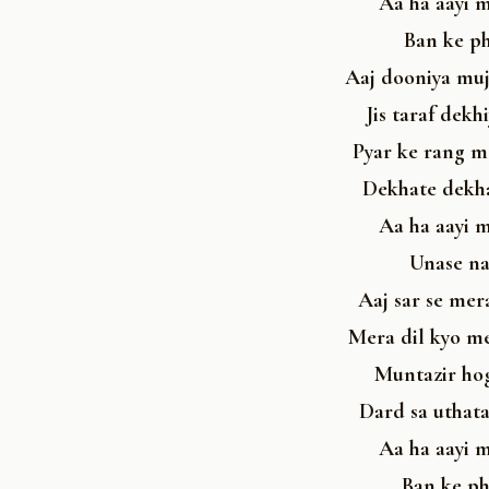
Aa ha aayi m
Ban ke ph
Aaj dooniya muj
Jis taraf dekh
Pyar ke rang me
Dekhate dekhat
Aa ha aayi m
Unase na
Aaj sar se mer
Mera dil kyo me
Muntazir hog
Dard sa uthata
Aa ha aayi m
Ban ke ph