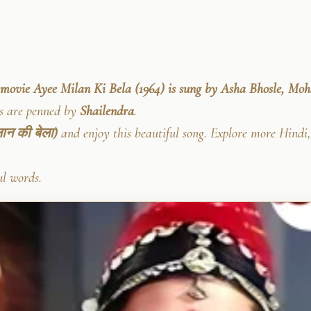
 movie Ayee Milan Ki Bela (1964) is sung by Asha Bhosle, M
cs are penned by
Shailendra
.
ान की बेला)
and enjoy this beautiful song. Explore more Hindi,
ul words.