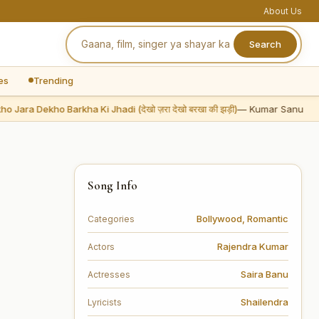
About Us
Search
es
Trending
ara Dekho Barkha Ki Jhadi (देखो ज़रा देखो बरखा की झड़ी)
— Kumar Sanu
Song Info
Bollywood
,
Romantic
Categories
Rajendra Kumar
Actors
Saira Banu
Actresses
Shailendra
Lyricists