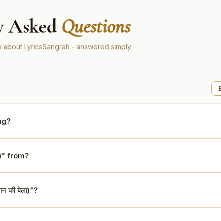
y Asked
Questions
 about LyricsSangrah - answered simply
ng?
by Asha Bhosle, Mohammed Rafi.
ा)" from?
64).
न की बेला)"?