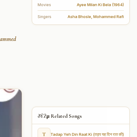
Ayee Milan Ki Bela (1964)
Movies
Asha Bhosle
,
Mohammed Rafi
Singers
ohammed
ðŸŽµ Related Songs
T
Tadap Yeh Din Raat Ki (तड़प यह दिन रात की)