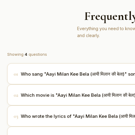
Frequentl
Everything you need to know
and clearly.
Showing
4
questions
01
Who sang "Aayi Milan Kee Bela (आयी मिलान की बेला)" so
"Aayi Milan Kee Bela (आयी मिलान की बेला)" is sung 
02
Which movie is "Aayi Milan Kee Bela (आयी मिलान की बेल
This song is from the movie Ayee Milan Ki Bela (19
03
Who wrote the lyrics of "Aayi Milan Kee Bela (आयी मिला
The lyrics are written by Shailendra.