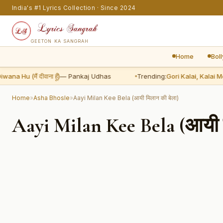
India's #1 Lyrics Collection · Since 2024
GEETON KA SANGRAH
Home
Bol
 Hu (मैं दीवाना हूँ)
— Pankaj Udhas
Trending:
Gori Kalai, Kalai Me Ka
Home
»
Asha Bhosle
»
Aayi Milan Kee Bela (आयी मिलान की बेला)
Aayi Milan Kee Bela (आयी म