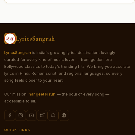
LyricsSangrah
LyricsSangrah
is India's growing lyrics destination, lovingly
curated for every kind of music lover — from golden-era
Bollywood classics to today's trending hits. We bring you accurate
lyrics in Hindi, Roman script, and regional languages, so every
song feels closer to your heart.
Our mission:
har geet ki ruh
— the soul of every song —
accessible to all.
QUICK LINKS