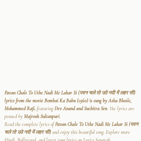
Pavan Chale To Uthe Nadi Me Lahar Si (पवन चले तो उठे नदी में लहर सी)
lyrics from the movie Bombai Ka Babu (1960) is sung by Asha Bhosle,
Mohammed Rafi.
featuring
Dev Anand and Suchitra Sen
. The lyrics are
penned by
Majrooh Sultanpuri
.
Read the complete lyrics of
Pavan Chale To Uthe Nadi Me Lahar Si (पवन
चले तो उठे नदी में लहर सी)
and enjoy this beautiful song. Explore more
Hindi, Bollywood, and latest song lyrics on Lyrics Sangrah.