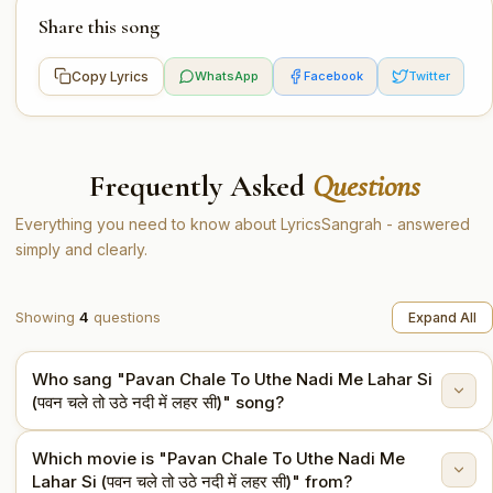
Share this song
Copy Lyrics
WhatsApp
Facebook
Twitter
Frequently Asked
Questions
Everything you need to know about LyricsSangrah - answered
simply and clearly.
Showing
4
questions
Expand All
Who sang "Pavan Chale To Uthe Nadi Me Lahar Si
(पवन चले तो उठे नदी में लहर सी)" song?
Which movie is "Pavan Chale To Uthe Nadi Me
"Pavan Chale To Uthe Nadi Me Lahar Si (पवन चले तो उठे
Lahar Si (पवन चले तो उठे नदी में लहर सी)" from?
नदी में लहर सी)" is sung by Asha Bhosle, Mohammed Rafi.