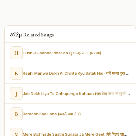
ðŸŽµ Related Songs
H
Husn-e-jaanaa idhar aa (हुस्न-ए-जाना इधर आ)
R
Raahi Manwa Dukh Ki Chinta Kyu Satati Hai (राही मनवा दुख की चिंता क्यों सताती है)
J
Jab Dekh Liya To Chhupenge Kahaan (जब देख लिया तो छुपेंगे कहाँ)
B
Bataoon Kya Lana (बताऊँ क्या लेना)
M
Mere Bichhade Saathi Sunata Ja Mere Geet (मेरे बिछड़े साथी सुनता जा मेरे गीत)