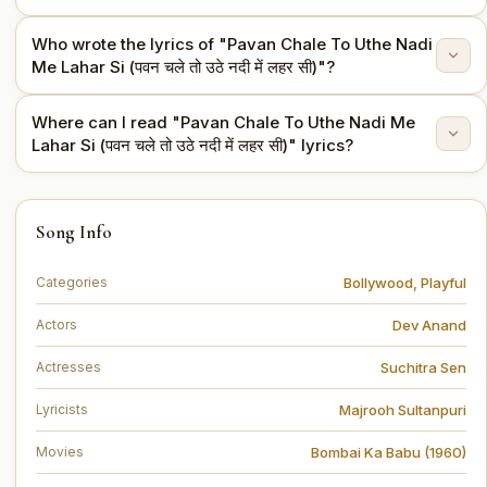
Who wrote the lyrics of "Pavan Chale To Uthe Nadi
This song is from the movie Bombai Ka Babu (1960).
Me Lahar Si (पवन चले तो उठे नदी में लहर सी)"?
Where can I read "Pavan Chale To Uthe Nadi Me
The lyrics are written by Majrooh Sultanpuri.
Lahar Si (पवन चले तो उठे नदी में लहर सी)" lyrics?
You can read the full lyrics of "Pavan Chale To Uthe
Song Info
Nadi Me Lahar Si (पवन चले तो उठे नदी में लहर सी)" on this
page.
Bollywood
,
Playful
Categories
Dev Anand
Actors
Suchitra Sen
Actresses
Majrooh Sultanpuri
Lyricists
Bombai Ka Babu (1960)
Movies