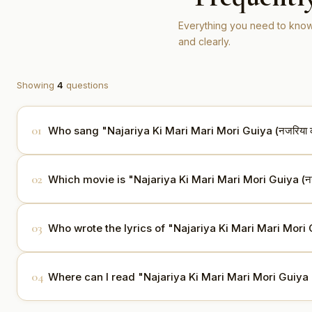
Everything you need to know
and clearly.
Showing
4
questions
01
Who sang "Najariya Ki Mari Mari Mori Guiya (नजरिया की मा
"Najariya Ki Mari Mari Mori Guiya (नजरिया की मारी मरी 
02
Which movie is "Najariya Ki Mari Mari Mori Guiya (नजरिया
This song is from the movie Pakeezah (1972).
03
Who wrote the lyrics of "Najariya Ki Mari Mari Mori Guiya
The lyrics are written by Majrooh Sultanpuri.
04
Where can I read "Najariya Ki Mari Mari Mori Guiya (नजरिय