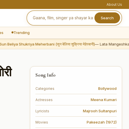
About Us
Search
es
Trending
Beliya Shukriya Meherbani (सुन बेलिया शुक्रिया मेहेरबानी)
— Lata Mangeshkar
ोरी
Song Info
Bollywood
Categories
Meena Kumari
Actresses
Majrooh Sultanpuri
Lyricists
Pakeezah (1972)
Movies