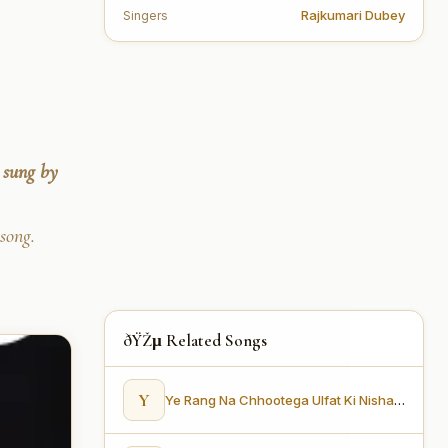
Rajkumari Dubey
Singers
 sung by
song.
ðŸŽµ Related Songs
Y
Ye Rang Na Chhootega Ulfat Ki Nishani Hai (ये रंग ना छूटेगा उल्फ़त की निशानी है)