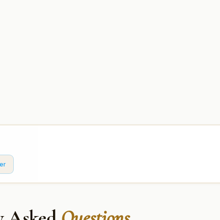
er
y Asked
Questions