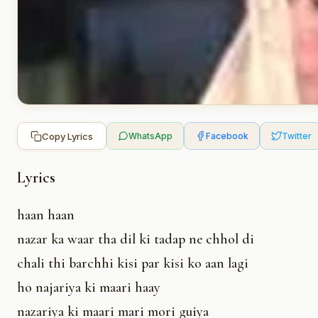
Copy Lyrics
WhatsApp
Facebook
Twitter
Lyrics
haan haan
nazar ka waar tha dil ki tadap ne chhol di
chali thi barchhi kisi par kisi ko aan lagi
ho najariya ki maari haay
nazariya ki maari mari mori guiya