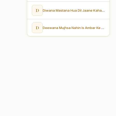
D
Diwana Mastana Hua Dil Jaane Kahaan Hoke Bahaar Aai (दीवाना मस्ताना हुआ दिल, जाने कहाँ होके बहार आई)
D
Deewana Mujhsa Nahin Is Ambar Ke Neeche (दीवाना मुझसा नहीं इस अम्बर के नीचे)