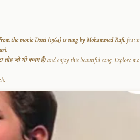
 from the movie Dosti (1964) is sung by Mohammed Rafi.
featur
uri
.
ा तोह जो भी कदम हैं)
and enjoy this beautiful song. Explore mo
th.