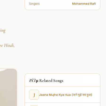
Mohammed Rafi
Singers
ing
re Hindi,
ðŸŽµ Related Songs
J
Jaane Mujhe Kya Hua (जाने मुझे क्या हुआ)