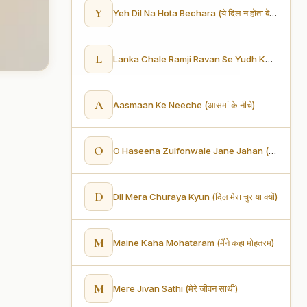
Y
Yeh Dil Na Hota Bechara (ये दिल न होता बेचारा)
L
Lanka Chale Ramji Ravan Se Yudh Karne (लंका चले रामजी रावण से युद्ध करने)
A
Aasmaan Ke Neeche (आसमां के नीचे)
O
O Haseena Zulfonwale Jane Jahan (ओ हसीना ज़ुल्फ़ों वाली जानेजहाँ)
D
Dil Mera Churaya Kyun (दिल मेरा चुराया क्यों)
M
Maine Kaha Mohataram (मैंने कहा मोहतरम)
M
Mere Jivan Sathi (मेरे जीवन साथी)