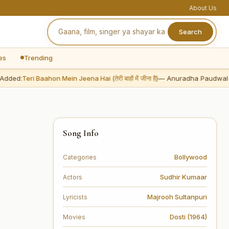
About Us
Search
es
Trending
ded:
Teri Baahon Mein Jeena Hai (तेरी बाहों में जीना है)
— Anuradha Paudwal
Song Info
Bollywood
Categories
Sudhir Kumaar
Actors
Majrooh Sultanpuri
Lyricists
Dosti (1964)
Movies