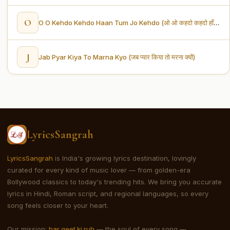
O
O O Kehdo Kehdo Haan Tum Jo Kehdo (ओ ओ कहदो कहदो हाँ तुम जो कहदो)
J
Jab Pyar Kiya To Marna Kyo (जब प्यार किया तो मरना क्यों)
LyricsSangrah
LyricsSangrah
is India's growing lyrics destination, lovingly
curated for every kind of music lover — from golden-era
Bollywood classics to today's trending hits. We bring you accurate
lyrics in Hindi, Roman script, and regional languages, so every
song feels closer to your heart.
Our mission:
har geet ki ruh
— the soul of every song —