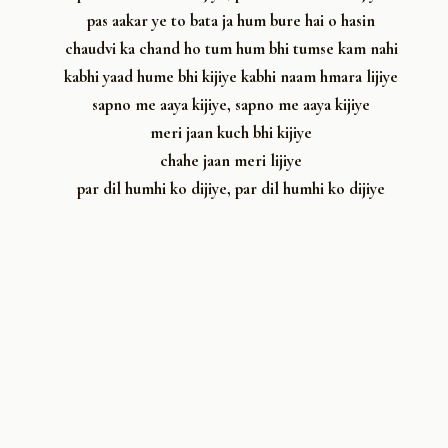
pas aakar ye to bata ja hum bure hai o hasin
chaudvi ka chand ho tum hum bhi tumse kam nahi
kabhi yaad hume bhi kijiye kabhi naam hmara lijiye
sapno me aaya kijiye, sapno me aaya kijiye
meri jaan kuch bhi kijiye
chahe jaan meri lijiye
par dil humhi ko dijiye, par dil humhi ko dijiye