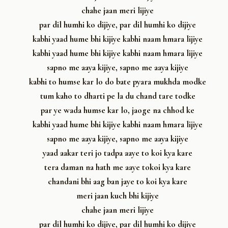
chahe jaan meri lijiye
par dil humhi ko dijiye, par dil humhi ko dijiye
kabhi yaad hume bhi kijiye kabhi naam hmara lijiye
kabhi yaad hume bhi kijiye kabhi naam hmara lijiye
sapno me aaya kijiye, sapno me aaya kijiye
kabhi to humse kar lo do bate pyara mukhda modke
tum kaho to dharti pe la du chand tare todke
par ye wada humse kar lo, jaoge na chhod ke
kabhi yaad hume bhi kijiye kabhi naam hmara lijiye
sapno me aaya kijiye, sapno me aaya kijiye
yaad aakar teri jo tadpa aaye to koi kya kare
tera daman na hath me aaye tokoi kya kare
chandani bhi aag ban jaye to koi kya kare
meri jaan kuch bhi kijiye
chahe jaan meri lijiye
par dil humhi ko dijiye, par dil humhi ko dijiye