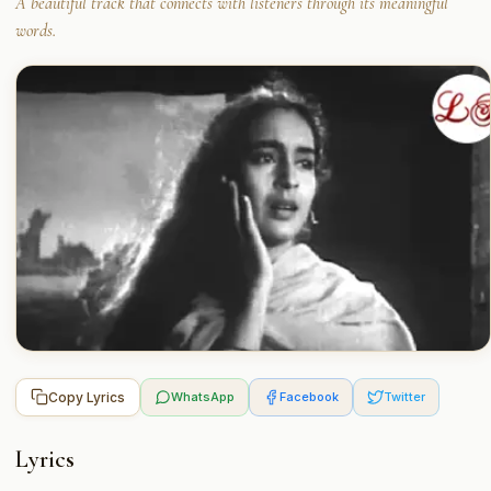
A beautiful track that connects with listeners through its meaningful
words.
Copy Lyrics
WhatsApp
Facebook
Twitter
Lyrics