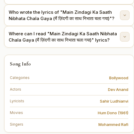
Who wrote the lyrics of "Main Zindagi Ka Saath
This song is from the movie Hum Dono (1961).
Nibhata Chala Gaya (मैं ज़िंदगी का साथ निभाता चला गया)"?
Where can I read "Main Zindagi Ka Saath Nibhata
The lyrics are written by Sahir Ludhianvi.
Chala Gaya (मैं ज़िंदगी का साथ निभाता चला गया)" lyrics?
You can read the full lyrics of "Main Zindagi Ka Saath
Song Info
Nibhata Chala Gaya (मैं ज़िंदगी का साथ निभाता चला गया)" on this
page.
Bollywood
Categories
Dev Anand
Actors
Sahir Ludhianvi
Lyricists
Hum Dono (1961)
Movies
Mohammed Rafi
Singers