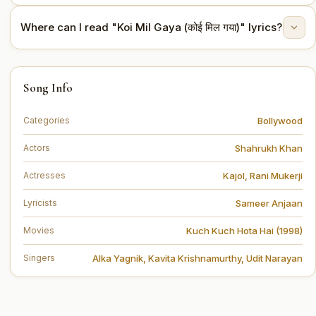
The lyrics are written by Sameer Anjaan.
Where can I read "Koi Mil Gaya (कोई मिल गया)" lyrics?
You can read the full lyrics of "Koi Mil Gaya (कोई मिल
Song Info
गया)" on this page.
Bollywood
Categories
Shahrukh Khan
Actors
Kajol
,
Rani Mukerji
Actresses
Sameer Anjaan
Lyricists
Kuch Kuch Hota Hai (1998)
Movies
Alka Yagnik
,
Kavita Krishnamurthy
,
Udit Narayan
Singers