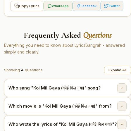
Copy Lyrics
WhatsApp
Facebook
Twitter
Frequently Asked
Questions
Everything you need to know about LyricsSangrah - answered
simply and clearly.
Showing
4
questions
Expand All
Who sang "Koi Mil Gaya (कोई मिल गया)" song?
"Koi Mil Gaya (कोई मिल गया)" is sung by Alka Yagnik,
Which movie is "Koi Mil Gaya (कोई मिल गया)" from?
Kavita Krishnamurthy, Udit Narayan.
This song is from the movie Kuch Kuch Hota Hai
Who wrote the lyrics of "Koi Mil Gaya (कोई मिल गया)"?
(1998).