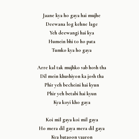
Jaane kya ho gaya hai mujhe
Deewana log kehne lage
Yeh deewangi hai kya
Humein bhi to ho pata
Tumko kya ho gaya
Arre kal tak mujhko sab hosh tha
Dil mein khushiyon ka josh tha
Phir yeh becheini hai kyun
Phir yeh betabi hai kyun
Kya koyi kho gaya
Koi mil gaya koi mil gaya
Ho mera dil gaya mera dil gaya
Kya bataoon yaaron