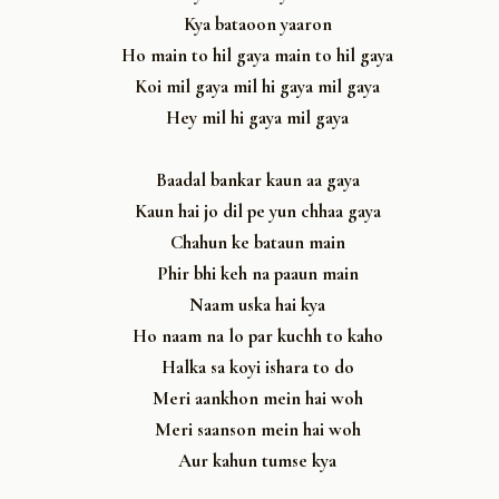
Kya bataoon yaaron
Ho main to hil gaya main to hil gaya
Koi mil gaya mil hi gaya mil gaya
Hey mil hi gaya mil gaya
Baadal bankar kaun aa gaya
Kaun hai jo dil pe yun chhaa gaya
Chahun ke bataun main
Phir bhi keh na paaun main
Naam uska hai kya
Ho naam na lo par kuchh to kaho
Halka sa koyi ishara to do
Meri aankhon mein hai woh
Meri saanson mein hai woh
Aur kahun tumse kya