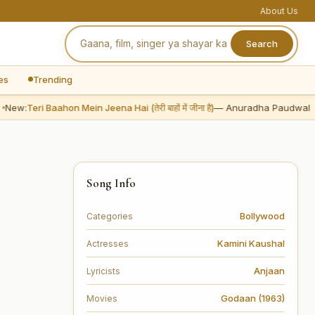
About Us
Search
es
Trending
ew:
Teri Baahon Mein Jeena Hai (तेरी बाहों में जीना है)
— Anuradha Paudwal
Song Info
Bollywood
Categories
Kamini Kaushal
Actresses
Anjaan
Lyricists
Godaan (1963)
Movies