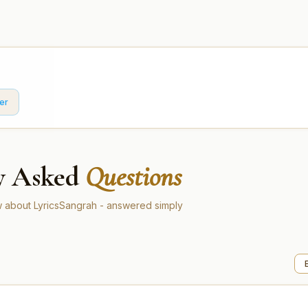
er
y Asked
Questions
 about LyricsSangrah - answered simply