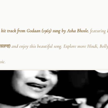
hit track from Godaan (1963) sung by Asha Bhosle.
featuring
 ललना)
and enjoy this beautiful song. Explore more Hindi, Bol
sic.