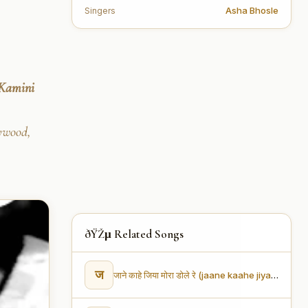
Asha Bhosle
Singers
Kamini
lywood,
ðŸŽµ Related Songs
ज
जाने काहे जिया मोरा डोले रे (jaane kaahe jiyaa moraa Dole re)