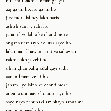
mili mili sakhi sab mangal git
aaj gavhi ho, ho gavhi ho
jiye mora lal hey lakh baris
ashish sunave rahi ho
janam liyo lalna ke chand more
angana utar aayo ho utar aayo ho
lalan man bhawan suratiya suhawani
rakhi sukh pavehi ho
dhan ghan bahg safal gayi sadh
aanand manave hi ho
janam liyo lalna ke chand more
angana utar aayo ho utar aayo ho
aayo naya pehunaki saz bhayo sapna me
ram gun gavehi ho