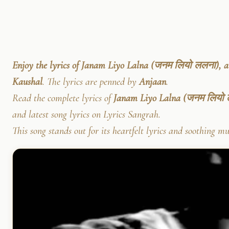
Enjoy the lyrics of Janam Liyo Lalna (जनम लियो ललना), a 
Kaushal
. The lyrics are penned by
Anjaan
.
Read the complete lyrics of
Janam Liyo Lalna (जनम लियो
and latest song lyrics on Lyrics Sangrah.
This song stands out for its heartfelt lyrics and soothing mu