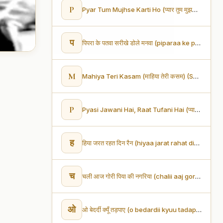
P
Pyar Tum Mujhse Karti Ho (प्यार तुम मुझसे करती हो)
प
पिपरा के पतवा सरीखे डोले मनवा (piparaa ke patavaa sariikhe Dole manavaa)
M
Mahiya Teri Kasam (माहिया तेरी कसम) (Sad)
P
Pyasi Jawani Hai, Raat Tufani Hai (प्यासी जवानी है, रात तूफानी है)
ह
हिया जरत रहत दिन रैन (hiyaa jarat rahat din rain)
च
चली आज गोरी पिया की नगरिया (chalii aaj gorii piyaa kii nagariyaa)
ओ
ओ बेदर्दी क्यूँ तड़पाए (o bedardii kyuu tadapaaye )