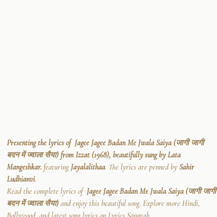
Presenting the lyrics of Jagee Jagee Badan Me Jwala Saiya (जागी जागी
बदन में ज्वाला सैया) from Izzat (1968), beautifully sung by Lata
Mangeshkar.
featuring
Jayalalithaa
. The lyrics are penned by
Sahir
Ludhianvi
.
Read the complete lyrics of
Jagee Jagee Badan Me Jwala Saiya (जागी जागी
बदन में ज्वाला सैया)
and enjoy this beautiful song. Explore more Hindi,
Bollywood, and latest song lyrics on Lyrics Sangrah.