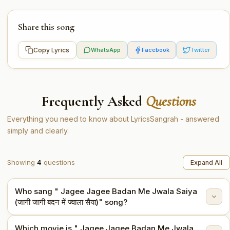
Share this song
Copy Lyrics
WhatsApp
Facebook
Twitter
Frequently Asked
Questions
Everything you need to know about LyricsSangrah - answered
simply and clearly.
Showing
4
questions
Expand All
Who sang " Jagee Jagee Badan Me Jwala Saiya
(जागी जागी बदन में ज्वाला सैया)" song?
Which movie is " Jagee Jagee Badan Me Jwala
" Jagee Jagee Badan Me Jwala Saiya (जागी जागी बदन में