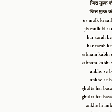
जिस मुल्क क
जिस मुल्क की
us mulk ki sar
jis mulk ki s
har tarah ke
har tarah ke
sabnam kabhi s
sabnam kabhi s
ankho se ba
ankho se ba
ghulta hai bas
ghulta hai bas
ankhe hi mil