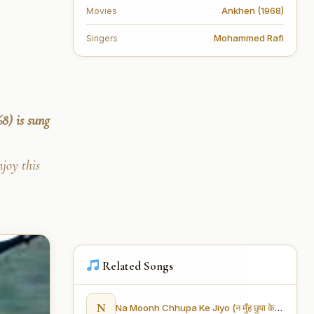
Ankhen (1968)
Movies
Mohammed Rafi
Singers
8) is sung
joy this
Related Songs
N
Na Moonh Chhupa Ke Jiyo (न मुँह छुपा के जियो)