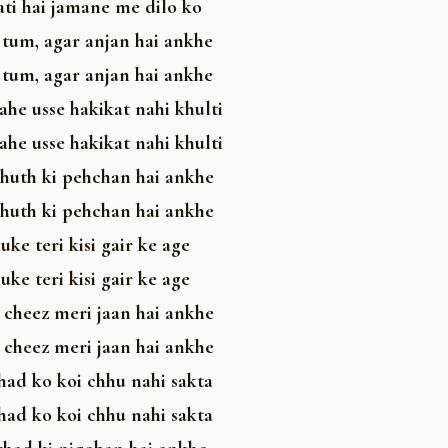
ati hai jamane me dilo ko
 tum, agar anjan hai ankhe
 tum, agar anjan hai ankhe
ahe usse hakikat nahi khulti
ahe usse hakikat nahi khulti
jhuth ki pehchan hai ankhe
jhuth ki pehchan hai ankhe
uke teri kisi gair ke age
uke teri kisi gair ke age
 cheez meri jaan hai ankhe
 cheez meri jaan hai ankhe
had ko koi chhu nahi sakta
had ko koi chhu nahi sakta