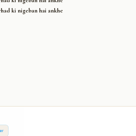
arhad ki nigeban hai ankhe
arhad ki nigeban hai ankhe
er