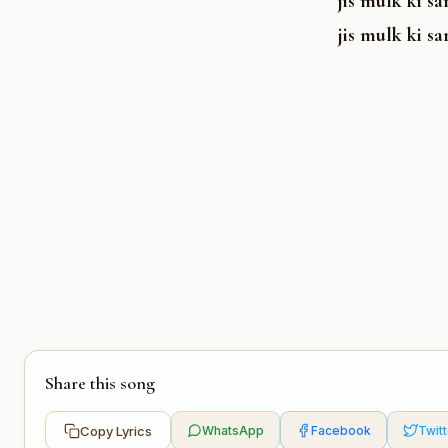
jis mulk ki s
jis mulk ki s
Share this song
Copy Lyrics
WhatsApp
Facebook
Twitt