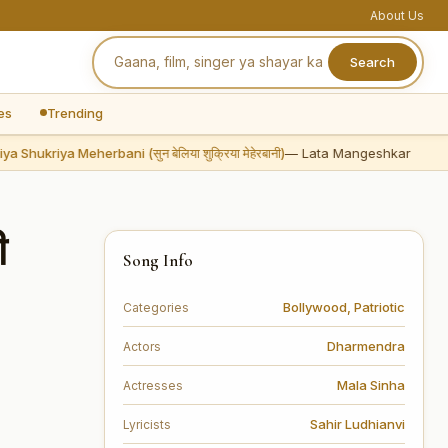
About Us
Search
es
Trending
Shukriya Meherbani (सुन बेलिया शुक्रिया मेहेरबानी)
— Lata Mangeshkar
ी
Song Info
Bollywood
,
Patriotic
Categories
Dharmendra
Actors
Mala Sinha
Actresses
Sahir Ludhianvi
Lyricists