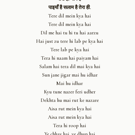
पाइयाँ है सलाम है तेरा ही.
Tere dil mein kya hai
Tere dil mein kya hai
Dil me hai tu hi tu hai aarzu
Hai just zu tere hi lab pe kya hai
Tere lab pe kya hai
Tera hi naam hai paiyam hai
Salam hai tera dil mai kya hai
Sun jane jigar mai hu idhar
Mai hu idhar
Kyu tune nazer feri udher
Dekhta hu mai rut ke nazare
Aisa rut mein kya hai
Aisa rut mein kya hai
Tera hi roop hai
Ye chhav hai, ye dhup hai