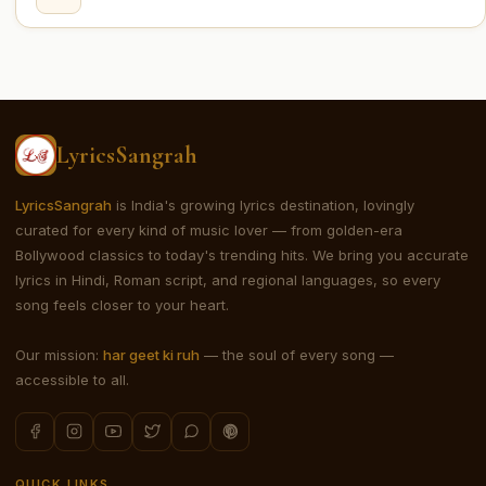
LyricsSangrah
LyricsSangrah
is India's growing lyrics destination, lovingly
curated for every kind of music lover — from golden-era
Bollywood classics to today's trending hits. We bring you accurate
lyrics in Hindi, Roman script, and regional languages, so every
song feels closer to your heart.
Our mission:
har geet ki ruh
— the soul of every song —
accessible to all.
QUICK LINKS