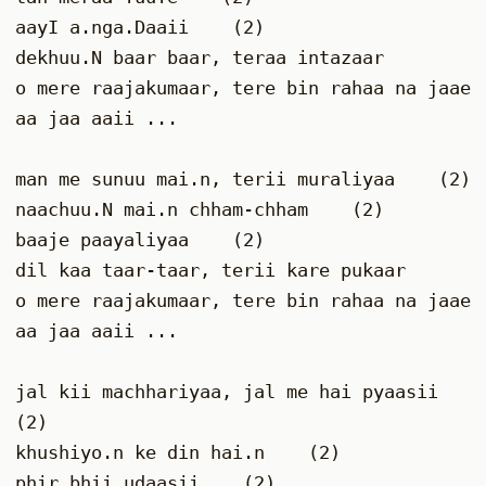
aayI a.nga.Daaii    (2)
dekhuu.N baar baar, teraa intazaar
o mere raajakumaar, tere bin rahaa na jaae
aa jaa aaii ...
man me sunuu mai.n, terii muraliyaa    (2)
naachuu.N mai.n chham-chham    (2)
baaje paayaliyaa    (2)
dil kaa taar-taar, terii kare pukaar
o mere raajakumaar, tere bin rahaa na jaae
aa jaa aaii ...
jal kii machhariyaa, jal me hai pyaasii    
(2)
khushiyo.n ke din hai.n    (2)
phir bhii udaasii    (2)