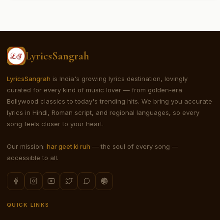
LyricsSangrah
LyricsSangrah
is India's growing lyrics destination, lovingly
curated for every kind of music lover — from golden-era
Bollywood classics to today's trending hits. We bring you accurate
lyrics in Hindi, Roman script, and regional languages, so every
song feels closer to your heart.
Our mission:
har geet ki ruh
— the soul of every song —
accessible to all.
QUICK LINKS