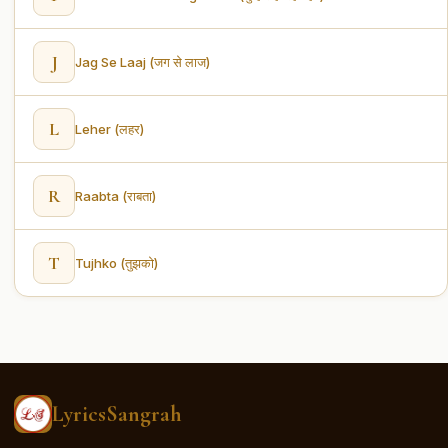
J
Jag Se Laaj (जग से लाज)
L
Leher (लहर)
R
Raabta (राबता)
T
Tujhko (तुझको)
LyricsSangrah