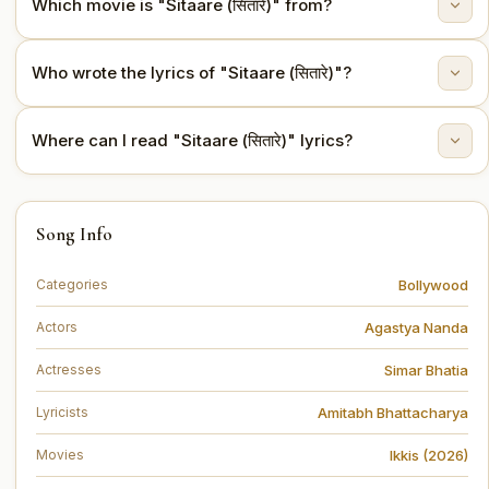
"Sitaare (सितारे)" is sung by Arijit Singh.
Which movie is "Sitaare (सितारे)" from?
This song is from the movie Ikkis (2026).
Who wrote the lyrics of "Sitaare (सितारे)"?
The lyrics are written by Amitabh Bhattacharya.
Where can I read "Sitaare (सितारे)" lyrics?
You can read the full lyrics of "Sitaare (सितारे)" on this
Song Info
page.
Bollywood
Categories
Agastya Nanda
Actors
Simar Bhatia
Actresses
Amitabh Bhattacharya
Lyricists
Ikkis (2026)
Movies