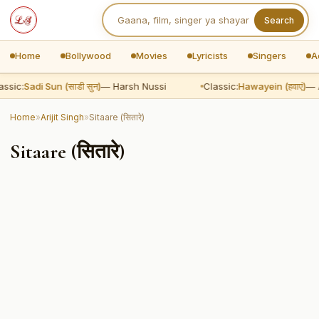
Search
Home
Bollywood
Movies
Lyricists
Singers
A
ssic:
Sadi Sun (साडी सुन)
— Harsh Nussi
Classic:
Hawayein (हवाएं)
— A
Home
»
Arijit Singh
»
Sitaare (सितारे)
Sitaare (सितारे)