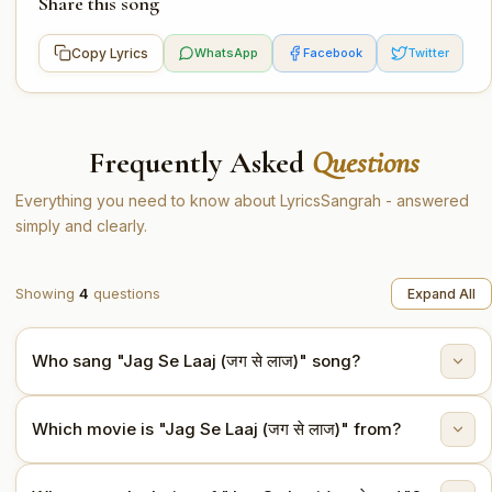
Share this song
Copy Lyrics
WhatsApp
Facebook
Twitter
Frequently Asked
Questions
Everything you need to know about LyricsSangrah - answered
simply and clearly.
Showing
4
questions
Expand All
Who sang "Jag Se Laaj (जग से लाज)" song?
"Jag Se Laaj (जग से लाज)" is sung by Aarvan, Shilpa Rao,
Which movie is "Jag Se Laaj (जग से लाज)" from?
W.I.S.H..