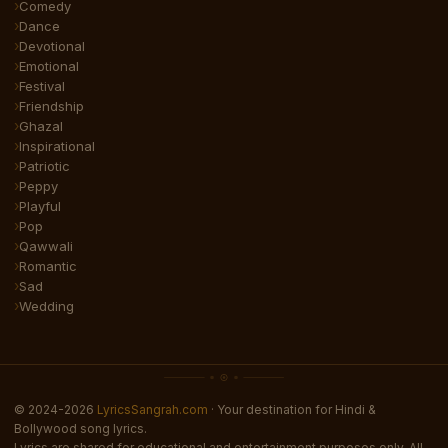
Comedy
Dance
Devotional
Emotional
Festival
Friendship
Ghazal
Inspirational
Patriotic
Peppy
Playful
Pop
Qawwali
Romantic
Sad
Wedding
© 2024-2026
LyricsSangrah.com
· Your destination for Hindi &
Bollywood song lyrics.
Lyrics are shared for educational and entertainment purposes only. All