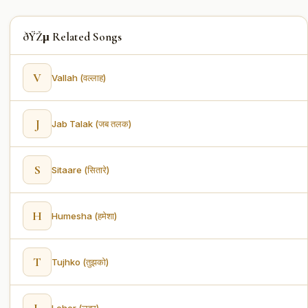
ðŸŽµ Related Songs
V
Vallah (वल्लाह)
J
Jab Talak (जब तलक)
S
Sitaare (सितारे)
H
Humesha (हमेशा)
T
Tujhko (तुझको)
L
Leher (लहर)