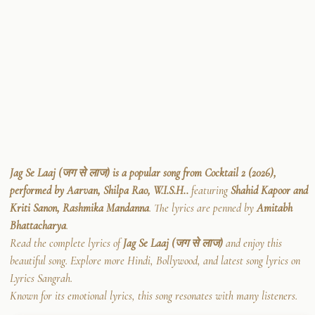
Jag Se Laaj (जग से लाज) is a popular song from Cocktail 2 (2026),
performed by Aarvan, Shilpa Rao, W.I.S.H..
featuring
Shahid Kapoor and
Kriti Sanon, Rashmika Mandanna
. The lyrics are penned by
Amitabh
Bhattacharya
.
Read the complete lyrics of
Jag Se Laaj (जग से लाज)
and enjoy this
beautiful song. Explore more Hindi, Bollywood, and latest song lyrics on
Lyrics Sangrah.
Known for its emotional lyrics, this song resonates with many listeners.