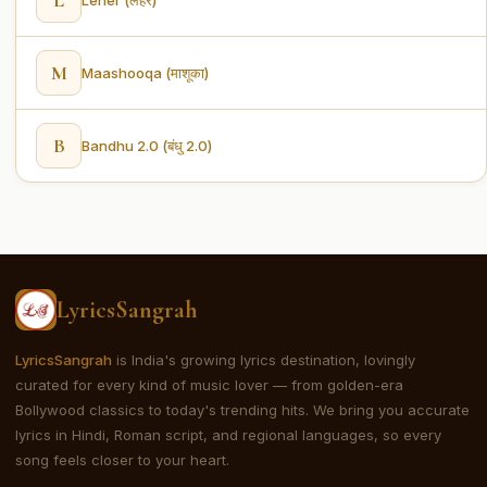
M
Maashooqa (माशूका)
B
Bandhu 2.0 (बंधु 2.0)
LyricsSangrah
LyricsSangrah
is India's growing lyrics destination, lovingly
curated for every kind of music lover — from golden-era
Bollywood classics to today's trending hits. We bring you accurate
lyrics in Hindi, Roman script, and regional languages, so every
song feels closer to your heart.