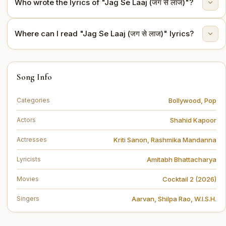
This song is from the movie Cocktail 2 (2026).
Who wrote the lyrics of "Jag Se Laaj (जग से लाज)"?
The lyrics are written by Amitabh Bhattacharya.
Where can I read "Jag Se Laaj (जग से लाज)" lyrics?
You can read the full lyrics of "Jag Se Laaj (जग से लाज)"
Song Info
on this page.
Bollywood
,
Pop
Categories
Shahid Kapoor
Actors
Kriti Sanon
,
Rashmika Mandanna
Actresses
Amitabh Bhattacharya
Lyricists
Cocktail 2 (2026)
Movies
Aarvan
,
Shilpa Rao
,
W.I.S.H.
Singers