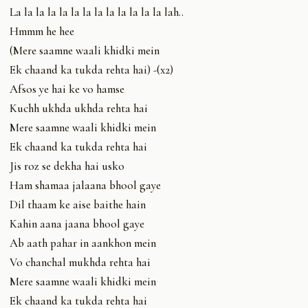
La la la la la la la la la la la la la lah..
Hmmm he hee
(Mere saamne waali khidki mein
Ek chaand ka tukda rehta hai) -(x2)
Afsos ye hai ke vo hamse
Kuchh ukhda ukhda rehta hai
Mere saamne waali khidki mein
Ek chaand ka tukda rehta hai
Jis roz se dekha hai usko
Ham shamaa jalaana bhool gaye
Dil thaam ke aise baithe hain
Kahin aana jaana bhool gaye
Ab aath pahar in aankhon mein
Vo chanchal mukhda rehta hai
Mere saamne waali khidki mein
Ek chaand ka tukda rehta hai