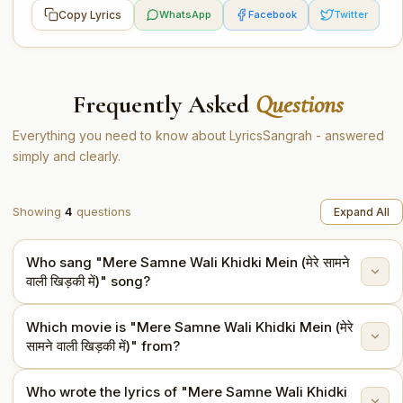
Copy Lyrics
WhatsApp
Facebook
Twitter
Frequently Asked
Questions
Everything you need to know about LyricsSangrah - answered
simply and clearly.
Showing
4
questions
Expand All
Who sang "Mere Samne Wali Khidki Mein (मेरे सामने
वाली खिड़की में)" song?
Which movie is "Mere Samne Wali Khidki Mein (मेरे
"Mere Samne Wali Khidki Mein (मेरे सामने वाली खिड़की में)" is
सामने वाली खिड़की में)" from?
sung by Kishore Kumar.
Who wrote the lyrics of "Mere Samne Wali Khidki
This song is from the movie Padosan (1968).