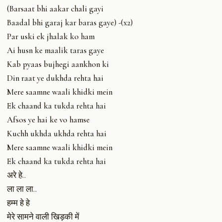
(Barsaat bhi aakar chali gayi
Baadal bhi garaj kar baras gaye) -(x2)
Par uski ek jhalak ko ham
Ai husn ke maalik taras gaye
Kab pyaas bujhegi aankhon ki
Din raat ye dukhda rehta hai
Mere saamne waali khidki mein
Ek chaand ka tukda rehta hai
Afsos ye hai ke vo hamse
Kuchh ukhda ukhda rehta hai
Mere saamne waali khidki mein
Ek chaand ka tukda rehta hai
अरे हे..
ला ला ला..
हम्म हे हे
मेरे सामने वाली खिड़की में