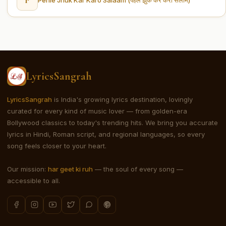
LyricsSangrah
LyricsSangrah
is India's growing lyrics destination, lovingly
curated for every kind of music lover — from golden-era
Bollywood classics to today's trending hits. We bring you accurate
lyrics in Hindi, Roman script, and regional languages, so every
song feels closer to your heart.
Our mission:
har geet ki ruh
— the soul of every song —
accessible to all.