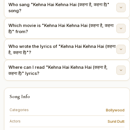
Who sang "Kehna Hai Kehna Hai (कहना है, कहना है)"
song?
Which movie is "Kehna Hai Kehna Hai (कहना है, कहना
"Kehna Hai Kehna Hai (कहना है, कहना है)" is sung by
है)" from?
Kishore Kumar.
Who wrote the lyrics of "Kehna Hai Kehna Hai (कहना
This song is from the movie Padosan (1968).
है, कहना है)"?
Where can I read "Kehna Hai Kehna Hai (कहना है,
The lyrics are written by Rajendra Krishan.
कहना है)" lyrics?
You can read the full lyrics of "Kehna Hai Kehna Hai
Song Info
(कहना है, कहना है)" on this page.
Bollywood
Categories
Sunil Dutt
Actors