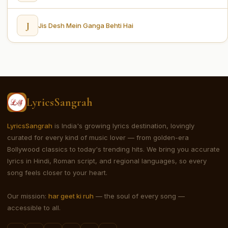
J
Jis Desh Mein Ganga Behti Hai
LyricsSangrah
LyricsSangrah
is India's growing lyrics destination, lovingly
curated for every kind of music lover — from golden-era
Bollywood classics to today's trending hits. We bring you accurate
lyrics in Hindi, Roman script, and regional languages, so every
song feels closer to your heart.
Our mission:
har geet ki ruh
— the soul of every song —
accessible to all.