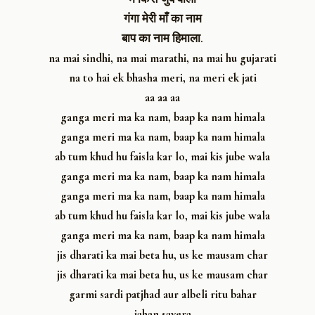
गंगा मेरी माँ का नाम
बाप का नाम हिमाला.
na mai sindhi, na mai marathi, na mai hu gujarati
na to hai ek bhasha meri, na meri ek jati
aa aa aa
ganga meri ma ka nam, baap ka nam himala
ganga meri ma ka nam, baap ka nam himala
ab tum khud hu faisla kar lo, mai kis jube wala
ganga meri ma ka nam, baap ka nam himala
ganga meri ma ka nam, baap ka nam himala
ab tum khud hu faisla kar lo, mai kis jube wala
ganga meri ma ka nam, baap ka nam himala
jis dharati ka mai beta hu, us ke mausam char
jis dharati ka mai beta hu, us ke mausam char
garmi sardi patjhad aur albeli ritu bahar
jahan savera