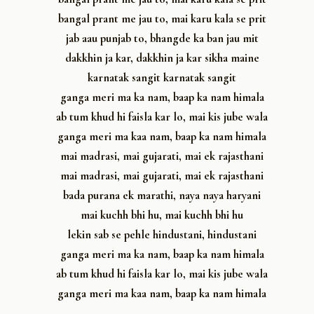
bangal prant me jau to, mai karu kala se prit
jab aau punjab to, bhangde ka ban jau mit
dakkhin ja kar, dakkhin ja kar sikha maine
karnatak sangit karnatak sangit
ganga meri ma ka nam, baap ka nam himala
ab tum khud hi faisla kar lo, mai kis jube wala
ganga meri ma kaa nam, baap ka nam himala
mai madrasi, mai gujarati, mai ek rajasthani
mai madrasi, mai gujarati, mai ek rajasthani
bada purana ek marathi, naya naya haryani
mai kuchh bhi hu, mai kuchh bhi hu
lekin sab se pehle hindustani, hindustani
ganga meri ma ka nam, baap ka nam himala
ab tum khud hi faisla kar lo, mai kis jube wala
ganga meri ma kaa nam, baap ka nam himala