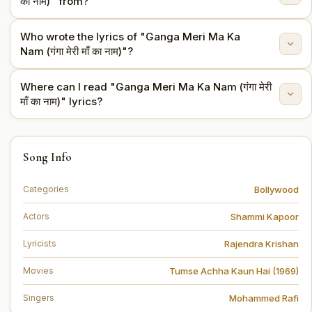
का नाम)" from?
Mohammed Rafi.
Who wrote the lyrics of "Ganga Meri Ma Ka
This song is from the movie Tumse Achha Kaun Hai
Nam (गंगा मेरी माँ का नाम)"?
(1969).
Where can I read "Ganga Meri Ma Ka Nam (गंगा मेरी
The lyrics are written by Rajendra Krishan.
माँ का नाम)" lyrics?
You can read the full lyrics of "Ganga Meri Ma Ka
Song Info
Nam (गंगा मेरी माँ का नाम)" on this page.
Bollywood
Categories
Shammi Kapoor
Actors
Rajendra Krishan
Lyricists
Tumse Achha Kaun Hai (1969)
Movies
Mohammed Rafi
Singers