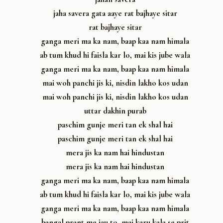
jaha savera gata aaye rat bajhaye sitar
rat bajhaye sitar
ganga meri ma ka nam, baap kaa nam himala
ab tum khud hi faisla kar lo, mai kis jube wala
ganga meri ma ka nam, baap kaa nam himala
mai woh panchi jis ki, nisdin lakho kos udan
mai woh panchi jis ki, nisdin lakho kos udan
uttar dakhin purab
paschim gunje meri tan ek shal hai
paschim gunje meri tan ek shal hai
mera jis ka nam hai hindustan
mera jis ka nam hai hindustan
ganga meri ma ka nam, baap kaa nam himala
ab tum khud hi faisla kar lo, mai kis jube wala
ganga meri ma ka nam, baap kaa nam himala
bangal prant me jau to, mai karu kala se prit