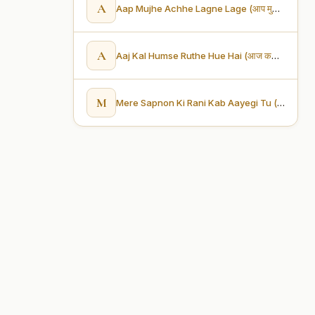
A
Aap Mujhe Achhe Lagne Lage (आप मुझे अछए लगने लगे)
A
Aaj Kal Humse Ruthe Hue Hai (आज कल हमसे रूठे हुए हैं)
M
Mere Sapnon Ki Rani Kab Aayegi Tu (मेरे सपनों की रानी कब आएगी तू)