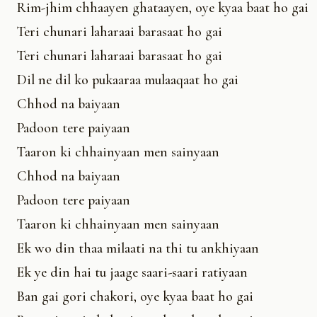
Rim-jhim chhaayen ghataayen, oye kyaa baat ho gai
Teri chunari laharaai barasaat ho gai
Teri chunari laharaai barasaat ho gai
Dil ne dil ko pukaaraa mulaaqaat ho gai
Chhod na baiyaan
Padoon tere paiyaan
Taaron ki chhainyaan men sainyaan
Chhod na baiyaan
Padoon tere paiyaan
Taaron ki chhainyaan men sainyaan
Ek wo din thaa milaati na thi tu ankhiyaan
Ek ye din hai tu jaage saari-saari ratiyaan
Ban gai gori chakori, oye kyaa baat ho gai