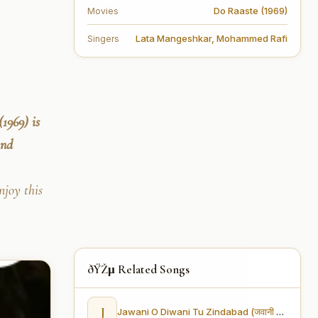
Do Raaste (1969)
Movies
Lata Mangeshkar
,
Mohammed Rafi
Singers
1969) is
nd
joy this
ðŸŽµ Related Songs
J
Jawani O Diwani Tu Zindabad (जवानी ओ दीवानी तू ज़िंदाबाद )