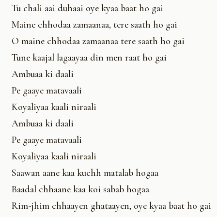
Tu chali aai duhaai oye kyaa baat ho gai
Maine chhodaa zamaanaa, tere saath ho gai
O maine chhodaa zamaanaa tere saath ho gai
Tune kaajal lagaayaa din men raat ho gai
Ambuaa ki daali
Pe gaaye matavaali
Koyaliyaa kaali niraali
Ambuaa ki daali
Pe gaaye matavaali
Koyaliyaa kaali niraali
Saawan aane kaa kuchh matalab hogaa
Baadal chhaane kaa koi sabab hogaa
Rim-jhim chhaayen ghataayen, oye kyaa baat ho gai