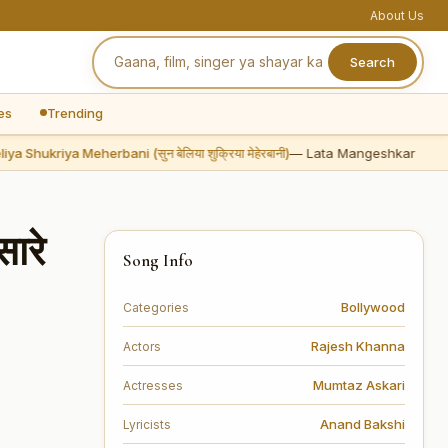
About Us
Search
es
Trending
Shukriya Meherbani (सुन बेलिया शुक्रिया मेहेरबानी)
— Lata Mangeshkar
ारे
Song Info
Bollywood
Categories
Rajesh Khanna
Actors
Mumtaz Askari
Actresses
Anand Bakshi
Lyricists