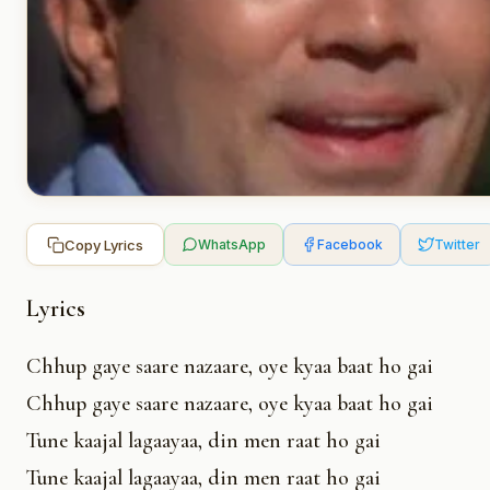
Copy Lyrics
WhatsApp
Facebook
Twitter
Lyrics
Chhup gaye saare nazaare, oye kyaa baat ho gai
Chhup gaye saare nazaare, oye kyaa baat ho gai
Tune kaajal lagaayaa, din men raat ho gai
Tune kaajal lagaayaa, din men raat ho gai