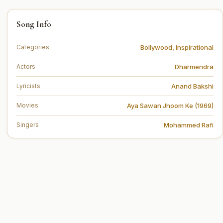
You can read the full lyrics of "Bura Mat Suno Bura Mat
Song Info
Dekho (बुरा मत सुनो बुरा मत देखो)" on this page.
Bollywood
,
Inspirational
Categories
Dharmendra
Actors
Anand Bakshi
Lyricists
Aya Sawan Jhoom Ke (1969)
Movies
Mohammed Rafi
Singers