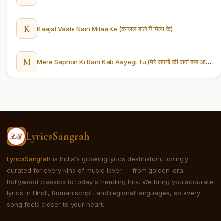
K
Kaajal Vaale Nain Milaa Ke (काजल वाले नैं मिला के)
M
Mere Sapnon Ki Rani Kab Aayegi Tu (मेरे सपनों की रानी कब आएगी तू)
LyricsSangrah
LyricsSangrah
is India's growing lyrics destination, lovingly
curated for every kind of music lover — from golden-era
Bollywood classics to today's trending hits. We bring you accurate
lyrics in Hindi, Roman script, and regional languages, so every
song feels closer to your heart.