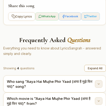
Share this song
Copy Lyrics
WhatsApp
Facebook
Twitter
Frequently Asked
Questions
Everything you need to know about LyricsSangrah - answered
simply and clearly.
Showing
4
questions
Expand All
Who sang "Aaya Hai Mujhe Phir Yaad (आया है मुझे फिर
याद)" song?
Which movie is "Aaya Hai Mujhe Phir Yaad (आया है
"Aaya Hai Mujhe Phir Yaad (आया है मुझे फिर याद)" is sung
मुझे फिर याद)" from?
by Mukesh (Mukesh Chand Mathur).