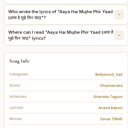
Who wrote the lyrics of "Aaya Hai Mujhe Phir Yaad
This song is from the movie Devar (1966).
(आया है मुझे फिर याद)"?
Where can I read "Aaya Hai Mujhe Phir Yaad (आया है
The lyrics are written by Anand Bakshi.
मुझे फिर याद)" lyrics?
You can read the full lyrics of "Aaya Hai Mujhe Phir
Song Info
Yaad (आया है मुझे फिर याद)" on this page.
Bollywood
,
Sad
Categories
Dharmendra
Actors
Sharmila Tagore
Actresses
Anand Bakshi
Lyricists
Devar (1966)
Movies