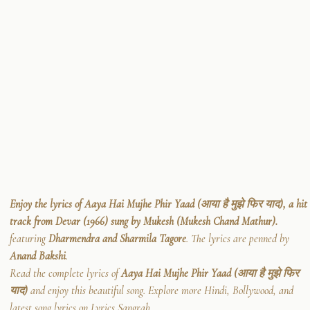
Enjoy the lyrics of Aaya Hai Mujhe Phir Yaad (आया है मुझे फिर याद), a hit
track from Devar (1966) sung by Mukesh (Mukesh Chand Mathur).
featuring
Dharmendra and Sharmila Tagore
. The lyrics are penned by
Anand Bakshi
.
Read the complete lyrics of
Aaya Hai Mujhe Phir Yaad (आया है मुझे फिर
याद)
and enjoy this beautiful song. Explore more Hindi, Bollywood, and
latest song lyrics on Lyrics Sangrah.