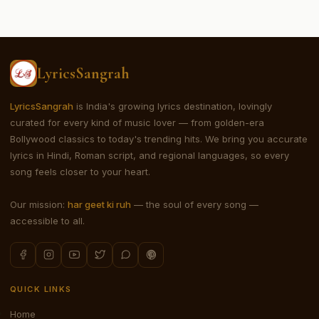
LyricsSangrah
LyricsSangrah
is India's growing lyrics destination, lovingly
curated for every kind of music lover — from golden-era
Bollywood classics to today's trending hits. We bring you accurate
lyrics in Hindi, Roman script, and regional languages, so every
song feels closer to your heart.
Our mission:
har geet ki ruh
— the soul of every song —
accessible to all.
QUICK LINKS
Home