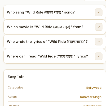
Who sang "Wild Ride (वाइल्ड राइड)" song?
"Wild Ride (वाइल्ड राइड)" is sung by Arijit Singh.
Which movie is "Wild Ride (वाइल्ड राइड)" from?
This song is from the movie Dhurandhar The Revenge
Who wrote the lyrics of "Wild Ride (वाइल्ड राइड)"?
(2026).
The lyrics are written by Irshad Kamil.
Where can I read "Wild Ride (वाइल्ड राइड)" lyrics?
You can read the full lyrics of "Wild Ride (वाइल्ड राइड)"
Song Info
on this page.
Bollywood
Categories
Ranveer Singh
Actors
Irshad Kamil
Lyricists