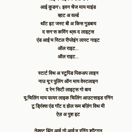
आई कुडन’t
इवन चेंज माय माइंड
व्हाट अ वर्ल्ड
थॉट इट जस्ट बी अ किस गुडबाय
द सन’स कमिंग थ्रू द लाइट्स
एंड आई’म स्टिल रीप्लेइंग लास्ट नाइट
ऑल राइट…
ऑल राइट…
स्टार्ट विथ अ स्टुपिड पिकअप लाइन
नाउ यू’र पुलिंग ऑन माय वेस्टलाइन
द रेन सिटी लाइट्स गो बाय
यू चिलिंग माय फायर लाइक चिलिंग आउटसाइड रनिंग
टू ड्रिंक्स एंड गॉट द होल रूम बज़िंग विथ मी
ऐज़ अ पुश इट
नेक्स्ट थिंग आई नो आई’म रनिंग शॉटगन