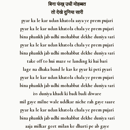
बिना फंख़् उधी मोहब्बत
तो देखे दुनिया सारी
pyar ka le kar udan khatola aaya ye prem pujari
pyar ka le kar udan khatola chala ye prem pujari
bina phankh jab udhi mohabbat dekhe duniya sari
pyar ka le kar udan khatola chala ye prem pujari
bina phankh jab udhi mohabbat dekhe duniya sari
take off to hui maze se landing ki hai bari
lage na dhaka band le kas ke pyar ki peti pyari
pyar ka le kar udan khatola chala ye prem pujari
bina phankh jab udhi mohabbat dekhe duniya sari
iss duniya khadi ki badi badi diware
mil gaye milne wale uddkar niche rah gaye saare
pyar ka le kar udan khatola chala ye prem pujari
bina phankh jab udhi mohabbat dekhe duniya sari
aaja milkar geet milan ke dharti pe ab gaye