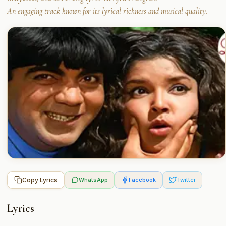
An engaging track known for its lyrical richness and musical quality.
Copy Lyrics
WhatsApp
Facebook
Twitter
Lyrics