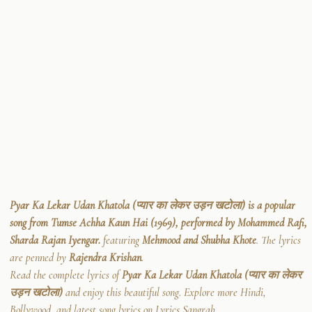
Pyar Ka Lekar Udan Khatola (प्यार का लेकर उड़न खटोला) is a popular
song from Tumse Achha Kaun Hai (1969), performed by Mohammed Rafi,
Sharda Rajan Iyengar.
featuring
Mehmood and Shubha Khote
. The lyrics
are penned by
Rajendra Krishan
.
Read the complete lyrics of
Pyar Ka Lekar Udan Khatola (प्यार का लेकर
उड़न खटोला)
and enjoy this beautiful song. Explore more Hindi,
Bollywood, and latest song lyrics on Lyrics Sangrah.