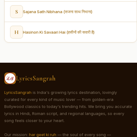
S
Sajana Sath Nibhana (सजना साथ निभाना)
H
Hasinon Ki Savaari Hai (हसीनों की सवारी है)
LyricsSangrah
LyricsSangrah
is India's growing lyrics destination, lovingly
curated for every kind of music lover — from golden-era
Bollywood classics to today's trending hits. We bring you accurate
lyrics in Hindi, Roman script, and regional languages, so every
song feels closer to your heart.
Our mission:
har geet ki ruh
— the soul of every song —