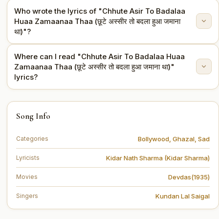
Who wrote the lyrics of "Chhute Asir To Badalaa
This song is from the movie Devdas(1935).
Huaa Zamaanaa Thaa (छूटे अस्सीर तो बदला हुआ जमाना
था)"?
Where can I read "Chhute Asir To Badalaa Huaa
The lyrics are written by Kidar Nath Sharma (Kidar
Zamaanaa Thaa (छूटे अस्सीर तो बदला हुआ जमाना था)"
Sharma).
lyrics?
You can read the full lyrics of "Chhute Asir To Badalaa
Song Info
Huaa Zamaanaa Thaa (छूटे अस्सीर तो बदला हुआ जमाना था)" on
this page.
Bollywood
,
Ghazal
,
Sad
Categories
Kidar Nath Sharma (Kidar Sharma)
Lyricists
Devdas(1935)
Movies
Kundan Lal Saigal
Singers