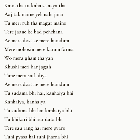
Kaun tha tu kaha se aaya tha
Aaj tak maine yeh nahi jana
Tu meri ruh tha magar maine
Tere jaane ke bad pehchana
Ae mere dost ae mere humdum
Mere mohosin mere karam farma
Wo mera gham tha yah
Khushi meri har jagah
Tune mera sath diya
Ae mere dost ae mere humdum
Tu sudama bhi hai, kanhaiya bhi
Kanhaiya, kanhaiya
Tu sudama bhi hai kanhaiya bhi
Tu bhikari bhi aur data bhi
Tere sau rang hai mere pyare
Tuhi pyasa hai tuhi jharna bhi