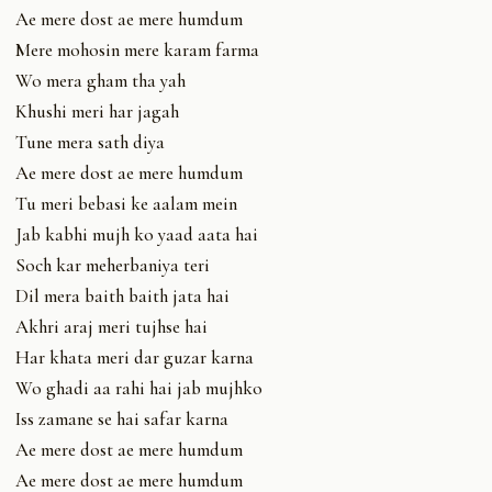
Ae mere dost ae mere humdum
Mere mohosin mere karam farma
Wo mera gham tha yah
Khushi meri har jagah
Tune mera sath diya
Ae mere dost ae mere humdum
Tu meri bebasi ke aalam mein
Jab kabhi mujh ko yaad aata hai
Soch kar meherbaniya teri
Dil mera baith baith jata hai
Akhri araj meri tujhse hai
Har khata meri dar guzar karna
Wo ghadi aa rahi hai jab mujhko
Iss zamane se hai safar karna
Ae mere dost ae mere humdum
Ae mere dost ae mere humdum