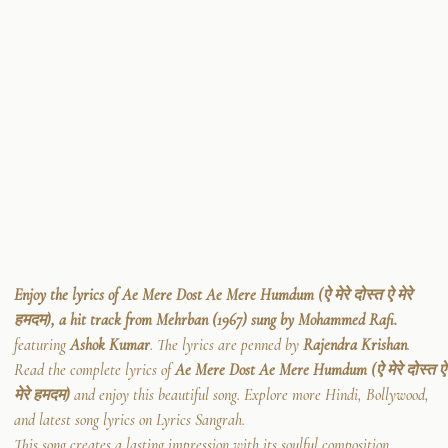
Enjoy the lyrics of Ae Mere Dost Ae Mere Humdum (ऐ मेरे दोस्त ऐ मेरे
हमदम), a hit track from Mehrban (1967) sung by Mohammed Rafi.
featuring
Ashok Kumar
. The lyrics are penned by
Rajendra Krishan
.
Read the complete lyrics of
Ae Mere Dost Ae Mere Humdum (ऐ मेरे दोस्त ऐ
मेरे हमदम)
and enjoy this beautiful song. Explore more Hindi, Bollywood,
and latest song lyrics on Lyrics Sangrah.
This song creates a lasting impression with its soulful composition.